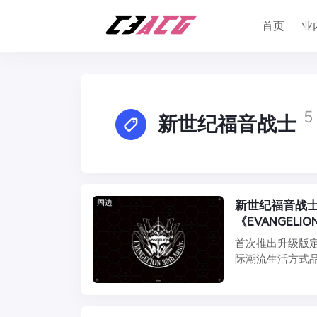
首页
业
5
新世纪福音战士
周边
新世纪福音战士 
《EVANGELI
首次推出升级版定制
际潮流生活方式品牌 