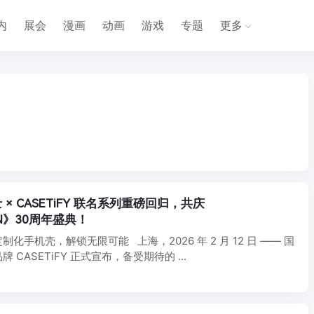
内
展会
漫画
动画
游戏
专题
更多
× CASETiFY 联名系列重磅回归，共庆
ON》30周年盛典！
化手机壳，解锁无限可能 上海，2026 年 2 月 12 日 —— 国
CASETiFY 正式宣布，备受期待的 ...