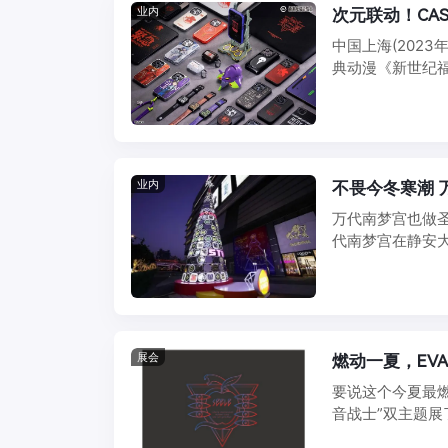
业内
次元联动！CA
中国上海(2023
典动漫《新世纪福音
业内
不畏今冬寒潮 
万代南梦宫也做圣
代南梦宫在静安大
202 ...
展会
燃动一夏，EV
要说这个今夏最
音战士”双主题展了
EV ...