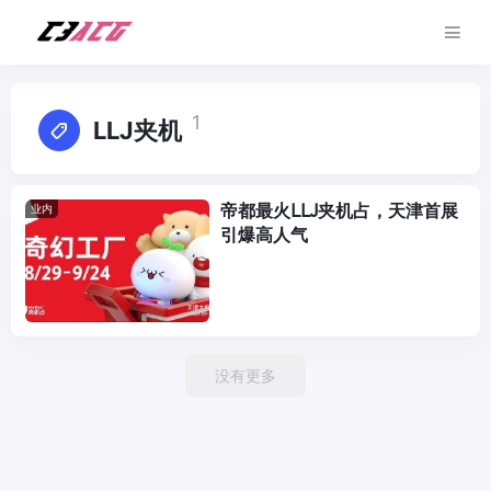
1
LLJ夹机
帝都最火LLJ夹机占，天津首展
业内
引爆高人气
没有更多