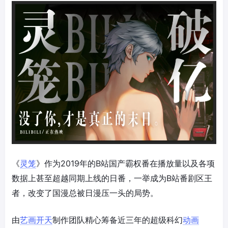
《
灵笼
》作为2019年的B站国产霸权番在播放量以及各项
数据上甚至超越同期上线的日番，一举成为B站番剧区王
者，改变了国漫总被日漫压一头的局势。
由
艺画开天
制作团队精心筹备近三年的超级科幻
动画