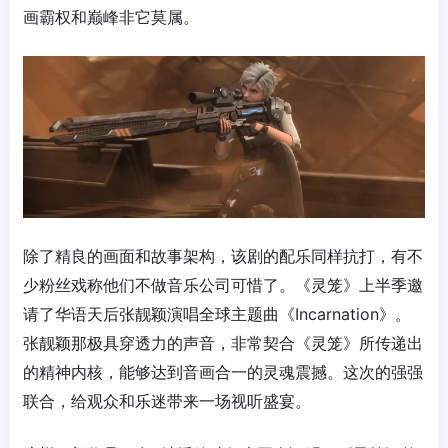
画霸权和巅峰非它莫属。
除了精良的画面和故事架构，该剧的配乐同样抗打，有不
少粉丝戏称他们不做音乐公司可惜了。《灵笼》上半季邀
请了华语天后张靓颖演唱全球主题曲《Incarnation》。
张靓颖那极具穿透力的声音，非常契合《灵笼》所传递出
的精神内核，能够达到音画合一的灵魂震撼。这次的强强
联合，给观众和乐迷带来一场视听盛宴。