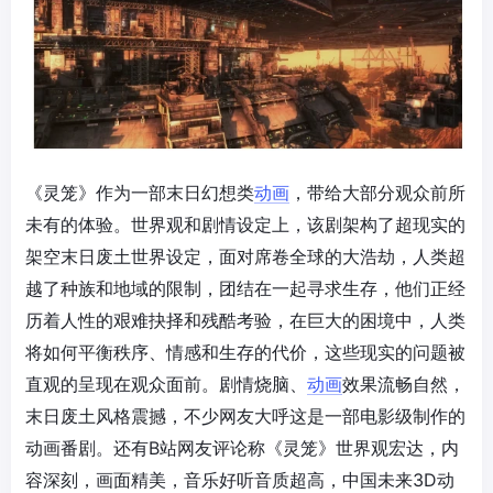
《灵笼》作为一部末日幻想类
动画
，带给大部分观众前所
未有的体验。世界观和剧情设定上，该剧架构了超现实的
架空末日废土世界设定，面对席卷全球的大浩劫，人类超
越了种族和地域的限制，团结在一起寻求生存，他们正经
历着人性的艰难抉择和残酷考验，在巨大的困境中，人类
将如何平衡秩序、情感和生存的代价，这些现实的问题被
直观的呈现在观众面前。剧情烧脑、
动画
效果流畅自然，
末日废土风格震撼，不少网友大呼这是一部电影级制作的
动画番剧。还有B站网友评论称《灵笼》世界观宏达，内
容深刻，画面精美，音乐好听音质超高，中国未来3D动