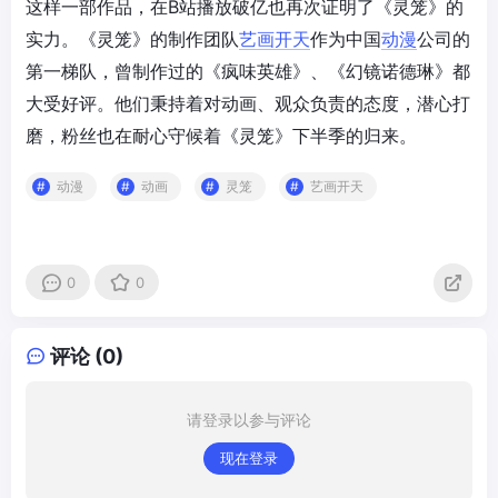
这样一部作品，在B站播放破亿也再次证明了《灵笼》的
实力。《灵笼》的制作团队
艺画开天
作为中国
动漫
公司的
第一梯队，曾制作过的《疯味英雄》、《幻镜诺德琳》都
大受好评。他们秉持着对动画、观众负责的态度，潜心打
磨，粉丝也在耐心守候着《灵笼》下半季的归来。
动漫
动画
灵笼
艺画开天
0
0
评论 (0)
请登录以参与评论
现在登录