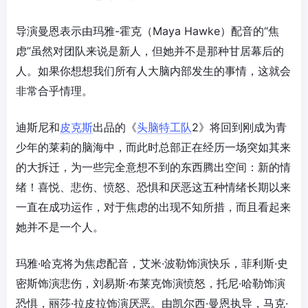
导演曼恩表示由玛雅-霍克（Maya Hawke）配音的“焦
虑”虽然对团队来说是新人，但她并不是那种甘居幕后的
人。如果你想想我们所有人大脑内部发生的事情，这就会
非常合乎情理。
迪斯尼和
皮克斯
出品的《
头脑特工队
2》将回到刚成为青
少年的莱莉的脑海中，而此时总部正在经历一场突如其来
的大拆迁，为一些完全意想不到的东西腾出空间：新的情
绪！喜悦、悲伤、愤怒、恐惧和厌恶这五种情绪长期以来
一直在成功运作，对于焦虑的出现不知所措，而且看起来
她并不是一个人。
玛雅·哈克将为焦虑配音，艾米·波勒饰演快乐，菲利斯·史
密斯饰演悲伤，刘易斯·布莱克饰演愤怒，托尼·哈勒饰演
恐惧，丽莎·拉皮拉饰演厌恶。由凯尔西·曼恩执导，马克·