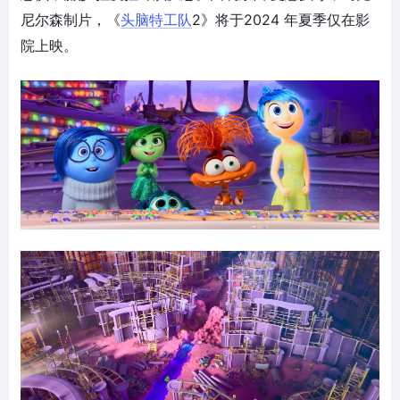
尼尔森制片，《
头脑特工队
2》将于2024 年夏季仅在影
院上映。