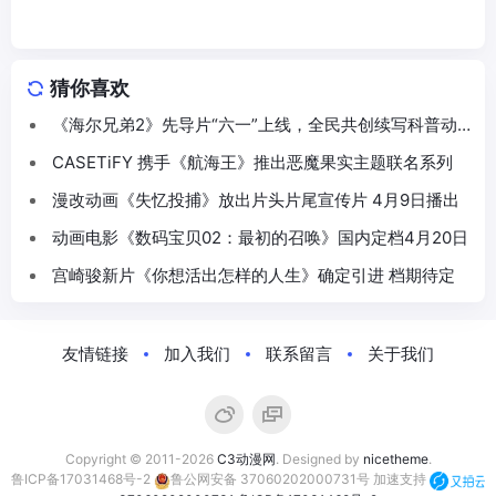
猜你喜欢
《海尔兄弟2》先导片“六一”上线，全民共创续写科普动
画新篇
CASETiFY 携手《航海王》推出恶魔果实主题联名系列
漫改动画《失忆投捕》放出片头片尾宣传片 4月9日播出
动画电影《数码宝贝02：最初的召唤》国内定档4月20日
宫崎骏新片《你想活出怎样的人生》确定引进 档期待定
友情链接
加入我们
联系留言
关于我们
Copyright © 2011-2026
C3动漫网
. Designed by
nicetheme
.
鲁ICP备17031468号-2
鲁公网安备 37060202000731号
加速支持