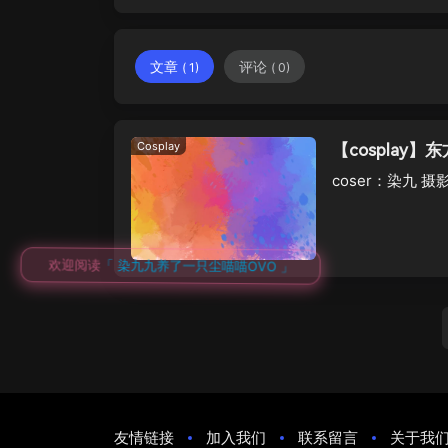
文章
评论
( 1)
( 0)
Cosplay
【cosplay】
coser：染九 摄
欢迎阅读
「 染九九养了一只尘喵喵OVO 」
友情链接
加入我们
联系留言
关于我