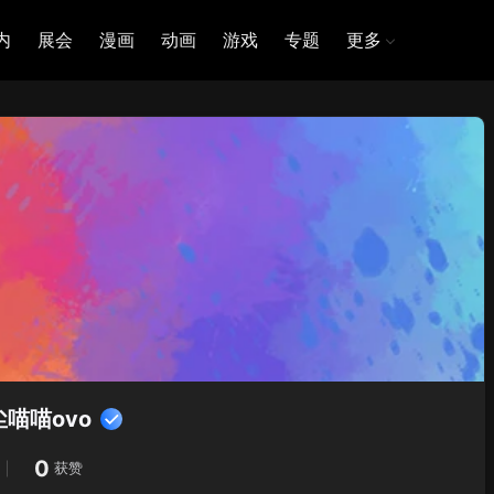
内
展会
漫画
动画
游戏
专题
更多
喵喵ovo
0
获赞