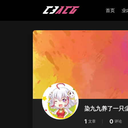
首页
业
染九九养了一只尘
1
0
文章
评论