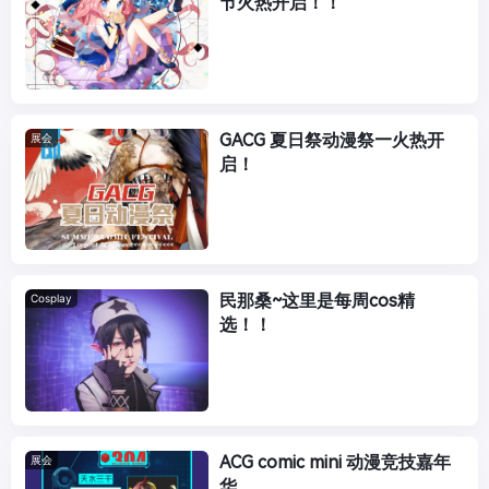
节火热开启！！
GACG 夏日祭动漫祭—火热开
展会
启！
民那桑~这里是每周cos精
Cosplay
选！！
ACG comic mini 动漫竞技嘉年
展会
华