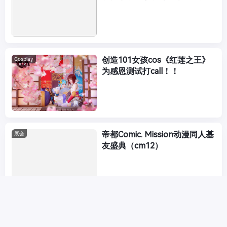
大奖
创造101女孩cos《红莲之王》
Cosplay
为感恩测试打call！！
帝都Comic. Mission动漫同人基
展会
友盛典（cm12）
佛山风铃夏日祭【终宣】倒计时
展会
一周！