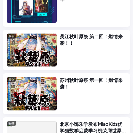
吴江秋叶原祭 第二回！燃情来
展会
袭！！
苏州秋叶原祭 第一回！燃情来
展会
袭！
北京小嗨乐学发布MiaoKids优
资讯
学猫数学启蒙学习机荣膺世界级