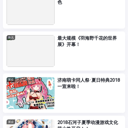
色
最大规模《羽海野千花的世界
资讯
展》开幕！
济南萌卡同人祭·夏日特典2018
展会
一宣来啦！
2018石河子夏季动漫游戏文化
展会