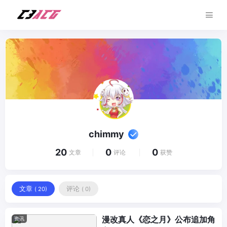
chimmy
20
0
0
文章
评论
获赞
文章
评论
( 20)
( 0)
漫改真人《恋之月》公布追加角
资讯