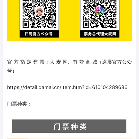
官 方 指 定 售 票：大 麦 网、有 赞 商 城（巡展官方公众
号）
https://detail.damai.cn/item.htm?id=610104289686
门票种类：