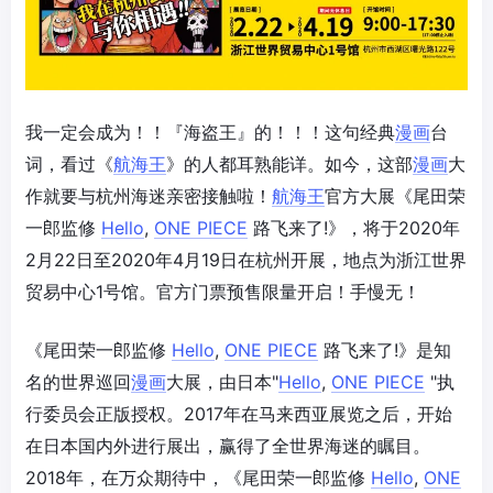
我一定会成为！！『海盗王』的！！！这句经典
漫画
台
词，看过《
航海王
》的人都耳熟能详。如今，这部
漫画
大
作就要与杭州海迷亲密接触啦！
航海王
官方大展《尾田荣
一郎监修
Hello
,
ONE PIECE
路飞来了!》，将于2020年
2月22日至2020年4月19日在杭州开展，地点为浙江世界
贸易中心1号馆。官方门票预售限量开启！手慢无！
《尾田荣一郎监修
Hello
,
ONE PIECE
路飞来了!》是知
名的世界巡回
漫画
大展，由日本"
Hello
,
ONE PIECE
"执
行委员会正版授权。2017年在马来西亚展览之后，开始
在日本国内外进行展出，赢得了全世界海迷的瞩目。
2018年，在万众期待中，《尾田荣一郎监修
Hello
,
ONE