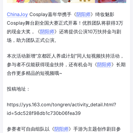
ChinaJoy
Cosplay嘉年华携手《
阴阳师
》绮妆魅影
Cosplay舞台剧全国大赛正式开幕！优胜团队将获得3万
的现金大奖，《
阴阳师
》还将提供公演10万扶持金与剧
场，助力团队正式公演。
本次活动新增“京都匠人养成计划”同人短视频扶持活动，
参与者不仅能获得现金扶持，还有机会与《
阴阳师
》长期
合作更多精品的短视频哦~
投稿地址：
https://yys.163.com/tongren/activity_detail.html?
id=5dc528f98db1c730b06fea39
参赛者可自由组队以《
阴阳师
》手游为主题创作剧目参