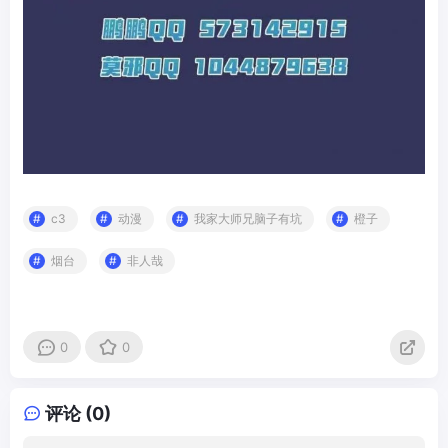
c3
动漫
我家大师兄脑子有坑
橙子
烟台
非人哉
0
0
评论 (0)