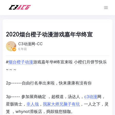
2020烟台橙子动漫游戏嘉年华终宣
C3动漫网-CC
6 年前
#
烟台
橙子
动漫
游戏嘉年华#终宣来啦 小橙们月饼节快乐
~～～
2p------自由行名单出来啦，快来康康有没有你
3p----- 参加展商确定 ，超模道，汤达人，
c3
动漫
网，
星骸骑士，
非人哉
，
我家大师兄脑子有坑
，一人之下，灵
笼 ，whynot滑板店，捣鼓猫您猫咖。