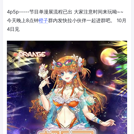
4p5p-----节目单漫展流程已出 大家注意时间来玩呦~~
今天晚上8点钟
橙子
群内发快拉小伙伴一起进群吧。 10月
4日见