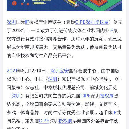
深圳
国际
IP
授权产业博览会（简称
CIPE
深圳
授权展
）创立
于2013年，一直致力于促进传统实体企业和国内外
IP
版
权方进行有效对接和跨界合作，历时八年的沉淀，现已发
展成为华南规模最大、交易量最为活跃，参展商最为认可
的专业授权和衍生产品交易平台。
2021
年8月12-14日，
深圳
宝安
国际会展中心，由中国版
权保护中心、中国（
深圳
）知识产权保护中心指导，《中
国版权》杂志社、中华版权代理总公司、前域文化展览
（
深圳
）有限公司共同主办的第九届
CIPE
深圳
授权展
强
势来袭，全球四百余家来自动漫卡通、影视、文博艺术、
游戏、体育品牌、时尚生活等优秀企业参展，超千家
IP
共
同亮相，第九届
CIPE
深圳
授权展
恭候国内外各界合作伙
伴的莅临！