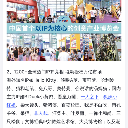
2、1200+全球热门IP齐亮相 撬动授权万亿市场
海外知名IP如Hello Kitty、哆啦A梦、宝可梦、哈利波
特、猫和老鼠、兔八哥、奥特曼、会说话的汤姆猫；国内
主力IP如B.Duck小黄鸭、吾皇万睡、
一人之下
、
狐妖小
红娘
、柴犬馒头、猪猪侠、百变校巴、我是不白吃、南孔
爷爷、呆狸、
非人哉
、汪柴主、叶罗丽、一禅小和尚、三
只松鼠；文博经典IP如敦煌艺术馆、大英博物馆；以及潮