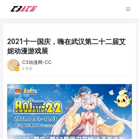
2021十一国庆，嗨在武汉第二十二届艾
妮动漫游戏展
C3动漫网-CC
5 年前