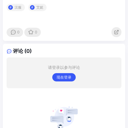
汉服
艾妮
0
0
评论 (0)
请登录以参与评论
现在登录