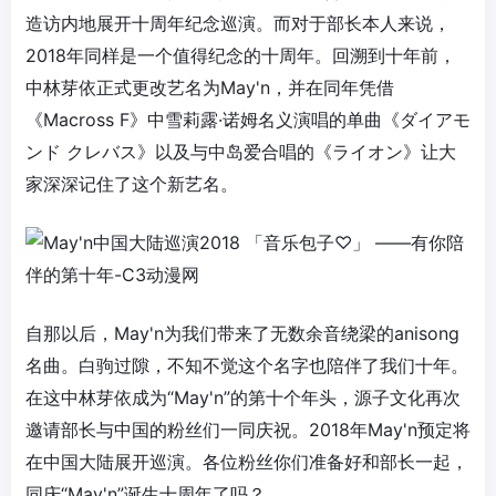
造访内地展开十周年纪念巡演。而对于部长本人来说，
2018年同样是一个值得纪念的十周年。回溯到十年前，
中林芽依正式更改艺名为May'n，并在同年凭借
《Macross F》中雪莉露·诺姆名义演唱的单曲《ダイアモ
ンド クレバス》以及与中岛爱合唱的《ライオン》让大
家深深记住了这个新艺名。
自那以后，May'n为我们带来了无数余音绕梁的anisong
名曲。白驹过隙，不知不觉这个名字也陪伴了我们十年。
在这中林芽依成为“May'n”的第十个年头，源子文化再次
邀请部长与中国的粉丝们一同庆祝。2018年May'n预定将
在中国大陆展开巡演。各位粉丝你们准备好和部长一起，
同庆“May'n”诞生十周年了吗？