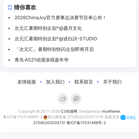
猜你喜欢
2026ChinaJoy官方赛事总决赛节目单公布！
次元汇暑期特别企划*@盏月文化
次元汇暑期特别企划*@述白詩-STUDIO
「次元汇」暑期特别快闪企划即将开启
青岛·AS21动漫游戏嘉年华
友情链接
加入我们
联系留言
关于我们
Copyright © 2011-2026
C3动漫网
. Designed by
nicetheme
.
鲁ICP备17031468号-2
鲁公网安备 37060202000731号
加速支持
37060202000731
鲁ICP备17031468号-2
合作伙伴：
萤火虫动漫游戏嘉年华
C3动漫网
动漫资讯网