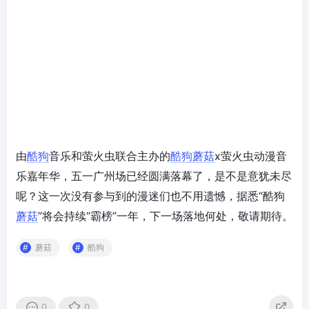
由
酷狗
音乐和萤火虫联合主办的
酷狗
蘑菇
x萤火虫动漫音
乐嘉年华，五一广州场已经圆满落幕了，是不是意犹未尽
呢？这一次没有参与到的漫迷们也不用遗憾，据悉“酷狗
蘑菇
”将会持续“霸榜”一年，下一场落地何处，敬请期待。
蘑菇
酷狗
0
0