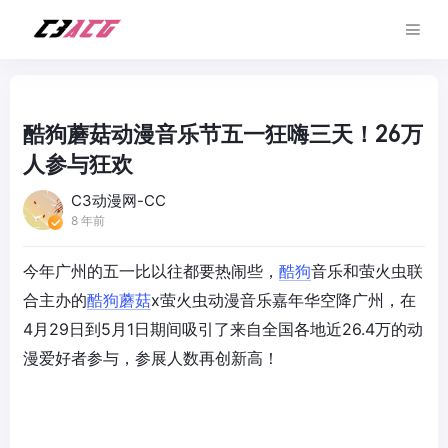
酷狗蘑菇动漫音乐节五一狂嗨三天！26万
人参与狂欢
C3动漫网-CC
8 年前
今年广州的五一比以往都要热闹些，
酷狗
音乐和萤火虫联
合主办的
酷狗
蘑菇
x萤火虫动漫音乐嘉年华空降广州，在
4月29日到5月1日期间吸引了来自全国各地近26.4万的动
漫爱好者参与，参展人数再创新高！