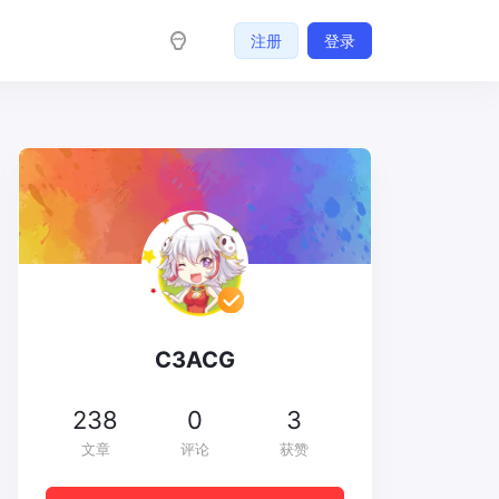
注册
登录
C3ACG
238
0
3
文章
评论
获赞