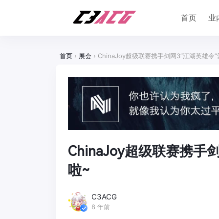
首页
业
首页
›
展会
›
ChinaJoy超级联赛携手剑网3“江湖英雄
ChinaJoy超级联赛携
啦~
C3ACG
8 年前