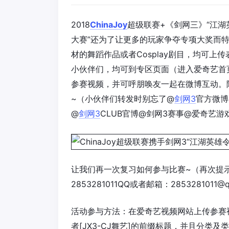
2018
ChinaJoy
超级联赛+《剑网三》“江湖英
大赛”还为了让更多的玩家争夺专项大奖而特别
材的舞蹈作品或者Cosplay剧目，均可上
小伙伴们，均可到专区页面（进入爱奇艺首
参赛视频，并可呼朋唤友一起在微博互动。
~（小伙伴们转发时别忘了@
剑网3
官方微博
@
剑网3
CLUB官博@剑网3赛事@爱奇艺游
让我们再一次复习如何参与比赛~（再次提
2853281011QQ或者邮箱：2853281
活动参与方法：在爱奇艺视频网站上传参赛视频
者[JX3-CJ舞艺]的前缀标题，并且分类及