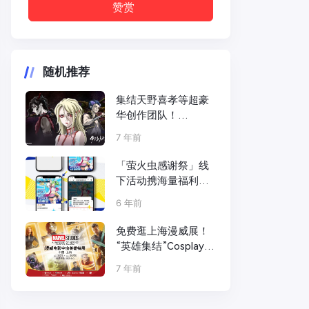
赞赏
随机推荐
集结天野喜孝等超豪
华创作团队！
《GIBIATE》动画化
7 年前
决定！
「萤火虫感谢祭」线
下活动携海量福利奖
品来袭， 这个端午，
6 年前
有虫娘与你共度！
免费逛上海漫威展！
“英雄集结”Cosplay自
由行福利来袭！
7 年前