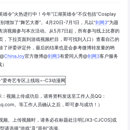
雄令”火热进行中！今年“江湖英雄令”不仅包括“Cosplay
增加了“舞艺大赛”。4月20日-7月1日，凡以“
剑网3
”为题
传表演视频参与本次活动。从5月7日起，所有参与线上比赛的
页，下拉页面到游戏视频栏目，即可找到入口）查看自己的
除了评委评定外，最后的结果也是会参考微博转发量的哟
@
ChinaJoy
官方微博@
剑网3
有爱同人秀@
剑网3
客户服务
戏）
示：视频上传成功后，请将资料发送至工作人员QQ：
011@qq.com。等工作人员确认之后，即可参与成功！）
。上传视频时，请务必在标题处注明[JX3-CJCOS]或
类型请选择“游戏”及“原创”选项。