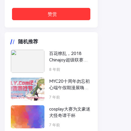
赞赏
随机推荐
百花缭乱，2018
Chinajoy超级联赛兰
州赛区带你共赏四季
8 年前
之美
MYC20十周年勿忘初
心端午假期漫展嗨起
来！
7 年前
cosplay大赛为文豪迷
犬怪奇谭干杯
7 年前