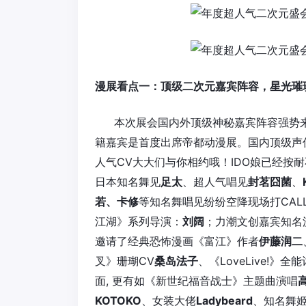
漫展看点一：顶级二次元嘉宾阵容，星光璀
本次展会国内外顶级神秘嘉宾阵容强势
籍嘉宾是首度出席帝都动漫展。国内顶级声
人气CV大大们与你相约哦！IDO娘已经按
日本知名舞见
足太
、超人气唱见
封茗囧菌
、
若、卡修
等知名舞唱见纷纷空降现场打CAL
江湖》系列导演：
刘阔
；力潮文创嘉宾知名
邀请了经典恐怖漫画《富江》作者
伊藤润二
叉》珊瑚CV
桑岛法子
、《LoveLive!》全
面, 更有如《新世纪福音战士》主题曲演唱
KOTOKO
、女装大佬
Ladybeard
、知名舞