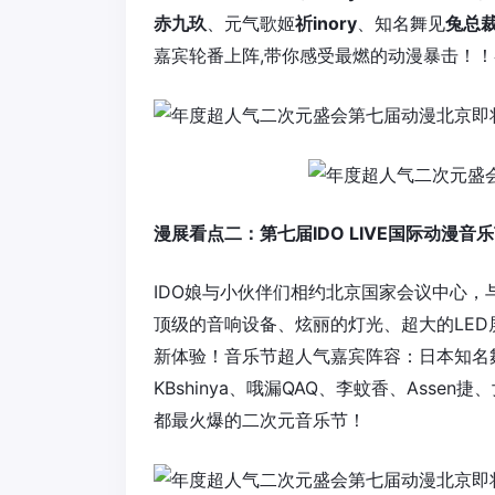
赤九玖
、元气歌姬
祈inory
、知名舞见
兔总
嘉宾轮番上阵,带你感受最燃的动漫暴击！
漫展看点二：第七届IDO LIVE国际动漫
IDO娘与小伙伴们相约北京国家会议中心，与
顶级的音响设备、炫丽的灯光、超大的LED
新体验！音乐节超人气嘉宾阵容：日本知名
KBshinya、哦漏QAQ、李蚊香、Ass
都最火爆的二次元音乐节！