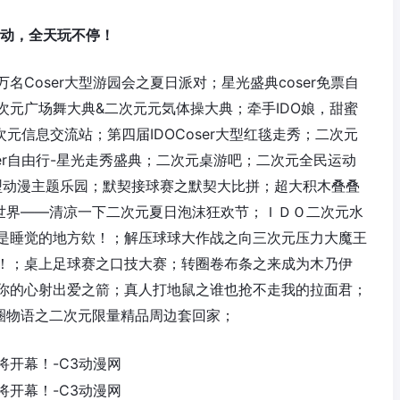
活动，全天玩不停！
Coser大型游园会之夏日派对；星光盛典coser免票自
次元广场舞大典&二次元元気体操大典；牵手IDO娘，甜蜜
次元信息交流站；第四届IDOCoser大型红毯走秀；二次元
er自由行-星光走秀盛典；二次元桌游吧；二次元全民运动
大型动漫主题乐园；默契接球赛之默契大比拼；超大积木叠叠
水世界——清凉一下二次元夏日泡沫狂欢节；ＩＤＯ二次元水
是睡觉的地方欸！；解压球球大作战之向三次元压力大魔王
！；桌上足球赛之口技大赛；转圈卷布条之来成为木乃伊
你的心射出爱之箭；真人打地鼠之谁也抢不走我的拉面君；
套圈物语之二次元限量精品周边套回家；