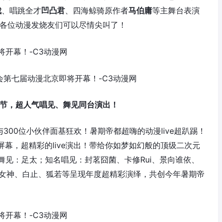
裁
、唱跳全才
凹凸君
、四海鲸骑原作者
马伯庸
等主舞台表演
！各位动漫发烧友们可以尽情尖叫了！
音乐节，超人气唱见、舞见同台演出！
300位小伙伴面基狂欢！暑期帝都超嗨的动漫live超趴踢！
屏幕，超精彩的live演出！带给你如梦如幻般的顶级二次元
舞见：足太；知名唱见：封茗囧菌、卡修Rui、景向谁依、
en捷、女神、白止、狐若等呈现年度超精彩演绎，共创今年暑期帝