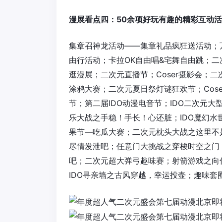
漫展看点四：50余项好玩有趣的精彩互动
集章召神龙活动——集章礼品疯狂送活动；万名
由行活动；卡拉OK自由唱&宅舞自由跳；二
逛漫展；二次元直播节；Coser摄影会；二
涂鸦大赛；二次元夏日祭灯谜狂欢节；Cos
节；第二届IDO动漫电音节；IDO二次元
乐大战之手稳！手长！心还脏；IDO魔幻
果节—吃瓜大赛；二次元枕头大战之这里不
尽情发泄吧；任意门大挑战之穿梭时空之门
吧；二次元超大弹弓趣味赛；射箭游戏之向
IDO寻亲墙之古风穿越，幸运投壶；趣味