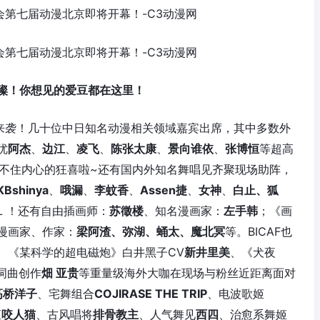
璨！你想见的爱豆都在这里！
来袭！几十位中日知名动漫相关领域嘉宾出席，其中多数外
优
阿杰
、
边江
、
凌飞
、
陈张太康
、
景向谁依
、
张博恒
等超高
耐不住内心的狂喜啦~还有国内外知名舞唱见齐聚现场助阵，
KBshinya
、
哦漏
、
李蚊香
、
Assen捷
、
女神
、
白止、狐
L ！还有自由插画师：
苏徵楼
、知名漫画家：
左手韩
；《画
漫画家、作家：
梁阿渣、弥湖、蛹太、魔北冥
等。BICAF也
、《某科学的超电磁炮》白井黑子CV
新井里美
、《犬夜
能词曲创作
畑 亚贵
等重量级海外大咖在现场与粉丝近距离面对
高桥洋子
、宅舞组合
COJIRASE THE TRIP
、电波歌姬
姬
咬人猫
、古风唱将
排骨教主
、人气舞见
西四
、治愈系舞姬