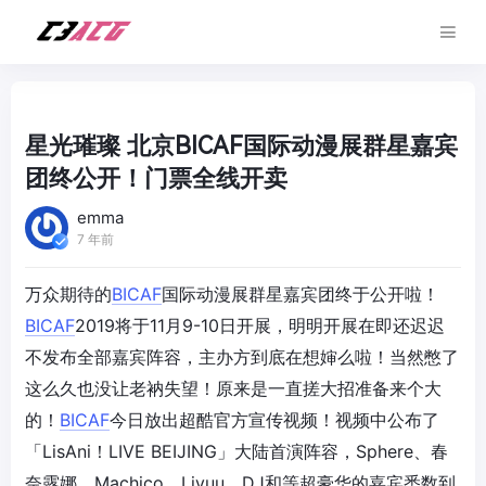
星光璀璨 北京BICAF国际动漫展群星嘉宾
团终公开！门票全线开卖
emma
7 年前
万众期待的
BICAF
国际动漫展群星嘉宾团终于公开啦！
BICAF
2019将于11月9-10日开展，明明开展在即还迟迟
不发布全部嘉宾阵容，主办方到底在想婶么啦！当然憋了
这么久也没让老衲失望！原来是一直搓大招准备来个大
的！
BICAF
今日放出超酷官方宣传视频！视频中公布了
「LisAni！LIVE BEIJING」大陆首演阵容，Sphere、春
奈露娜、Machico、Liyuu、DJ和等超豪华的嘉宾悉数到