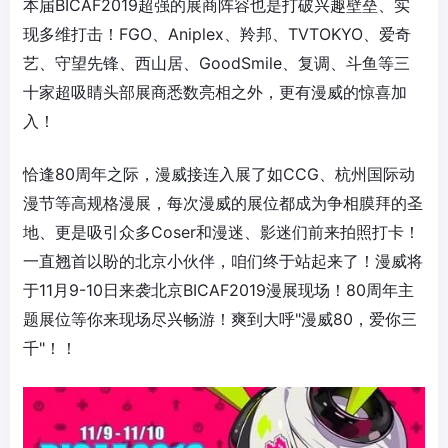
本届BICAF2019超强的展商阵容也是打破兴趣壁垒、实
现多维打击！FGO、Aniplex、羚邦、TVTOKYO、爱奇
艺、守望先锋、西山居、GoodSmile、复调、斗鱼等三
十家超吸睛头部展商悉数亮相之外，更有漫威的惊喜加
入！
恰逢80周年之际，漫威接连入展了如CCG、杭州国际动
漫节等高规格漫展，每次漫威的展位都成为争相膜拜的圣
地、更是吸引众多Coser和漫迷、影迷们前来拍照打卡！
一直翘首以盼的北京小伙伴，咱们终于站起来了！漫威将
于11月9-10日来袭北京BICAF2019漫展现场！80周年主
题展位等你来现场尽兴畅游！爽到大呼"漫威80，爱你三
千"！！