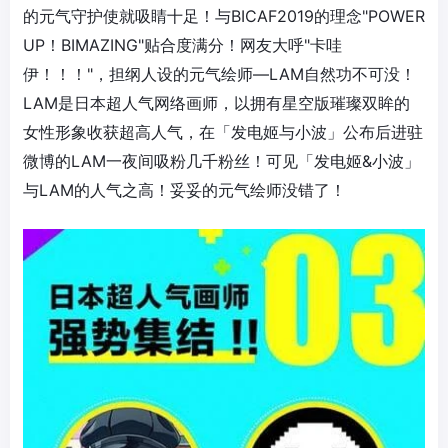
的元气守护使就吸睛十足！与BICAF2019的理念"POWER
UP！BIMAZING"贴合度满分！网友大呼"卡哇
伊！！！"，担纲人设的元气绘师—LAM自然功不可没！
LAM是日本超人气网络画师，以拥有星空版璀璨双眸的
女性形象收获超高人气，在「发电姬与小波」公布后进驻
微博的LAM一夜间吸粉几千粉丝！可见「发电姬&小波」
与LAM的人气之高！妥妥的元气绘师没错了！