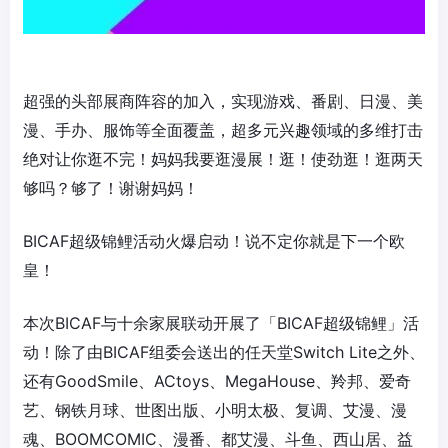
超强的头部展商阵容的加入，实现游戏、番剧、日漫、美
漫、手办、服饰等全面覆盖，超多元兴趣领域的多维打击
绝对让你逛不完！妈妈我要逛漫展！逛！使劲逛！逛两天
够吗？够了！谢谢妈妈！
BICAF超级锦鲤活动火爆启动！说不定你就是下一个欧
皇！
本次BICAF与十余家展联动开展了「BICAF超级锦鲤」活
动！除了由BICAF组委会送出的任天堂Switch Lite之外、
还有GoodSmile、ACtoys、MegaHouse、羚邦、爱奇
艺、钢铁月球、世图出版、小明太极、复调、艾漫、漫
魂、BOOMCOMIC、漫番、都艾漫、斗鱼、西山居、益