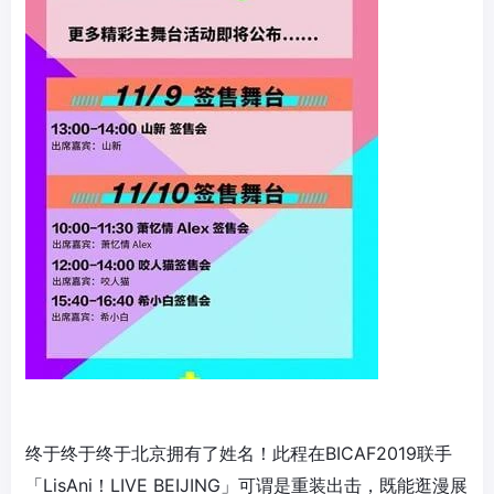
终于终于终于北京拥有了姓名！此程在BICAF2019联手
「LisAni！LIVE BEIJING」可谓是重装出击，既能逛漫展