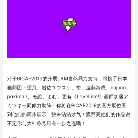
对于BICAF2019的开展LAM自然鼎力支持，将携手日本
画师团：望月、岩佐ユウスケ、裕、遠藤海成、najuco、
pokimari、モ誰、よむ、更有《LoveLive!》画师加藤ア
カツキ一同倾力助阵！你将在BICAF2019的官方展位看
到他们的画作展示！快来沾沾才气！膜拜完他们的作品说
不定你与大神称号只有一步之遥哦！