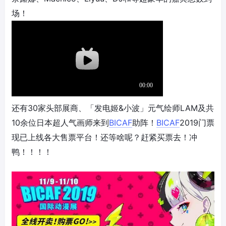
场！
还有30家头部展商、「发电姬&小波」元气绘师LAM及共
10余位日本超人气画师来到
BICAF
助阵！
BICAF
2019门票
现已上线各大售票平台！还等啥呢？赶紧买票去！冲
鸭！！！！