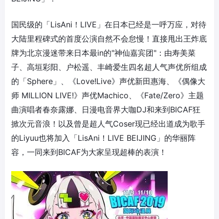
国民级的「LisAni！LIVE」在日本已经是一呼万应，对待
大陆里程碑式的首度公演自然不会怠慢！直接甩出王炸底
牌为北京漫迷带来日本最in的"神仙嘉宾团"：由寿美菜
子、高垣彩阳、户松遥、丰崎爱生四名超人气声优所组成
的「Sphere」、《Love!Live》声优新田惠海、《偶像大
师 MILLION LIVE!》声优Machico、《Fate/Zero》主题
曲演唱者春奈露娜、日漫电音界大咖DJ和来到BICAF狂
掀次元音浪！以及曾是超人气Coser现已经出道成为歌手
的Liyuu也将加入「LisAni！LIVE BEIJING」的华丽阵
容，一同来到BICAF为大家呈现超棒的表演！