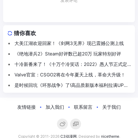
发表评论
猜你喜欢
大美江湖欢迎回家！《剑网3无界》现已震撼公测上线
《绝地潜兵2》Steam好评数已超20万 玩家特别好评
十冷新番来了！《十万个冷笑话：2022》愚人节正式定
档5月
Valve官宣：CSGO2将在今年夏天上线，革命大升级！
是时候回坑《环形战争》了!高品质新版本福利拉满UP集
体“真香”!
友情链接
加入我们
联系留言
关于我们
Copyright © 2011-2026
C3动漫网
. Designed by
nicetheme
.