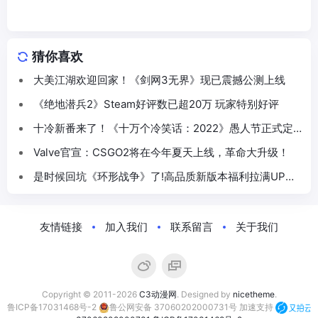
猜你喜欢
大美江湖欢迎回家！《剑网3无界》现已震撼公测上线
《绝地潜兵2》Steam好评数已超20万 玩家特别好评
十冷新番来了！《十万个冷笑话：2022》愚人节正式定
档5月
Valve官宣：CSGO2将在今年夏天上线，革命大升级！
是时候回坑《环形战争》了!高品质新版本福利拉满UP集
体“真香”!
友情链接
加入我们
联系留言
关于我们
Copyright © 2011-2026
C3动漫网
. Designed by
nicetheme
.
鲁ICP备17031468号-2
鲁公网安备 37060202000731号
加速支持