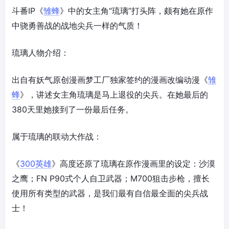
斗番IP《
雏蜂
》中的女主角“琉璃”打头阵，颇有她在原作
中骁勇善战的战地尖兵一样的气质！
琉璃人物介绍：
出自有妖气原创漫画梦工厂独家签约的漫画改编动漫《
雏
蜂
》，讲述女主角琉璃是马上退役的尖兵。在她最后的
380天里她接到了一份最后任务。
属于琉璃的联动大作战：
《
300英雄
》高度还原了琉璃在原作漫画里的设定：沙漠
之鹰；FN P90式个人自卫武器；M700狙击步枪，擅长
使用所有类型的武器，是我们最有自信最全面的尖兵战
士！