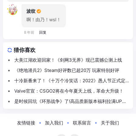
波纹
啊！由乃！wsl！
8 年前
回复
猜你喜欢
大美江湖欢迎回家！《剑网3无界》现已震撼公测上线
《绝地潜兵2》Steam好评数已超20万 玩家特别好评
十冷新番来了！《十万个冷笑话：2022》愚人节正式定
档5月
Valve官宣：CSGO2将在今年夏天上线，革命大升级！
是时候回坑《环形战争》了!高品质新版本福利拉满UP集
体“真香”!
友情链接
加入我们
联系留言
关于我们