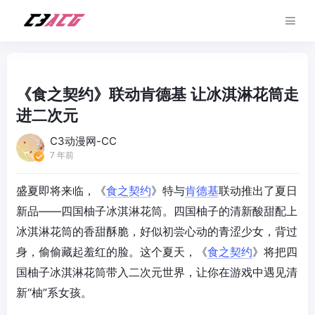
《食之契约》联动肯德基 让冰淇淋花筒走
进二次元
C3动漫网-CC
7 年前
盛夏即将来临，《
食之契约
》特与
肯德基
联动推出了夏日
新品——四国柚子冰淇淋花筒。四国柚子的清新酸甜配上
冰淇淋花筒的香甜酥脆，好似初尝心动的青涩少女，背过
身，偷偷藏起羞红的脸。这个夏天，《
食之契约
》将把四
国柚子冰淇淋花筒带入二次元世界，让你在游戏中遇见清
新“柚”系女孩。