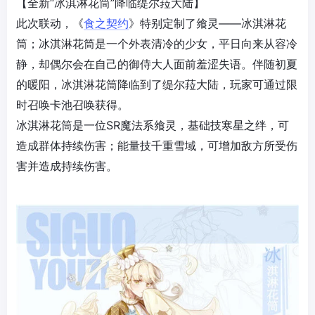
【全新“冰淇淋花筒”降临缇尔菈大陆】
此次联动，《
食之契约
》特别定制了飨灵——冰淇淋花
筒；冰淇淋花筒是一个外表清冷的少女，平日向来从容冷
静，却偶尔会在自己的御侍大人面前羞涩失语。伴随初夏
的暖阳，冰淇淋花筒降临到了缇尔菈大陆，玩家可通过限
时召唤卡池召唤获得。
冰淇淋花筒是一位SR魔法系飨灵，基础技寒星之绊，可
造成群体持续伤害；能量技千重雪域，可增加敌方所受伤
害并造成持续伤害。