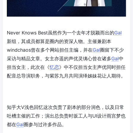
Never Knows Best虽然作为一个去年才脱颖而出的
Gal
新组，其成员都算是圈内的资深人物。主催兼剧本
windchaos曾在多个网站担任主编，并在
Gal
圈留下不少
采访与精品文章。女主亦遥的声优灵缡心曾在诸多
Gal
中
担当女主，此次在《
忆恋
》中不仅担当女主声优同时担任
配音总导演职务，与紫苏九月共同演绎姊妹花让人期待。
知乎大V浅色回忆这次负责了剧本的部分润色，以及日常
吐槽主催的工作；演出总负责时坂工人与UI设计雨宫梦也
都在
Gal
圈参与过许多作品。