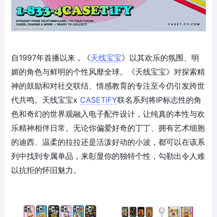
自1997年首播以来，《
天线宝宝
》以其欢乐的氛围、明
媚的角色与鲜明的个性风靡全球。《天线宝宝》对探索精
神的鼓励和对社交联结、情感教育的专注至今仍引发跨世
代共鸣。天线宝宝x
CASETiFY
联名系列将IP标志性的角
色和奇幻的世界观融入电子配件设计，让纯真的本性与欢
乐精神相伴日常。无论你偏爱好奇的丁丁、拥有艺术细胞
的迪西、温柔的拉拉还是活泼好动的小波，都可以在该系
列中找到专属单品，来彰显你的独特个性，勾勒出令人难
以抗拒的怀旧魅力。