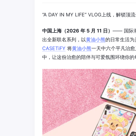
“A DAY IN MY LIFE” VLOG上线，解
中国上海（2026 年 5 月 11 日）
—— 国
出全新联名系列，以
黄油小熊
的日常生活为灵感
CASETiFY
将
黄油小熊
一天中六个平凡治愈
中，让这份治愈的陪伴与可爱氛围环绕你的