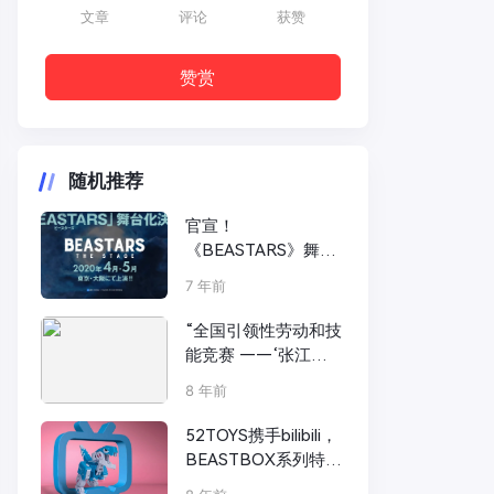
文章
评论
获赞
赞赏
随机推荐
官宣！
《BEASTARS》舞台
化决定！
7 年前
“全国引领性劳动和技
能竞赛 ——‘张江
杯’2018漫画师技能
8 年前
大赛” 赛前培训会顺
利举办
52TOYS携手bilibili，
BEASTBOX系列特别
订制款小恐龙即将问