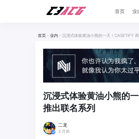
首页
业
首页
›
业内
›
沉浸式体验黄油小熊的一天！CASETiFY
沉浸式体验黄油小熊的一天
推出联名系列
二龙
3 月前