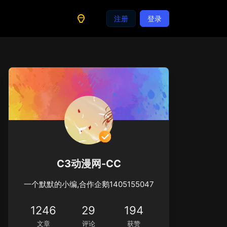
注册
登录
C3动漫网-CC
一个默默的小编,合作企鹅1405155047
1246
29
194
文章
评论
获赞