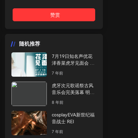
赞赏
随机推荐
7月19日知名声优花
泽香菜虎牙见面会 零
距离了解你的女神！
7 年前
虎牙次元歌谣祭古风
音乐会完美落幕 明星
签售会现场异常火爆
8 年前
cosplayEVA新世纪福
音战士 REI
7 年前