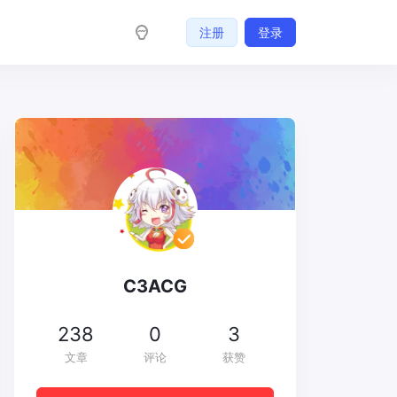
注册
登录
C3ACG
238
0
3
文章
评论
获赞