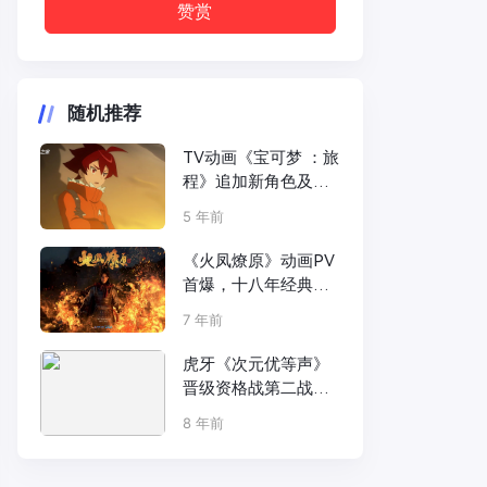
赞赏
随机推荐
TV动画《宝可梦 ：旅
程》追加新角色及声
优、新PV公开！
5 年前
《火凤燎原》动画PV
首爆，十八年经典三
国漫引人期待
7 年前
虎牙《次元优等声》
晋级资格战第二战，
语病病一人饰九角引
8 年前
爆全场