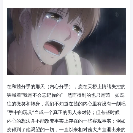
在和茜分手的那天（内心分手），麦在天桥上情绪失控的
哭喊着“我是不会忘记你的”，然而得到的也只是茜一如既
往的微笑和转身，我们不知道在茜的内心里有没有一刻吧
“手中的玩具”当成一个真正的男人来对待；但有些时候，
内心的想法并不能改变事实上存在的一些客观事实；例如
麦得到了他渴望的一切，一直以来相对茜大声宣泄出来的