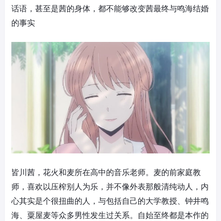
话语，甚至是茜的身体，都不能够改变茜最终与鸣海结婚
的事实
皆川茜，花火和麦所在高中的音乐老师。麦的前家庭教
师，喜欢以压榨别人为乐，并不像外表那般清纯动人，内
心其实是个很扭曲的人，与包括自己的大学教授、钟井鸣
海、粟屋麦等众多男性发生过关系。自始至终都是本作的