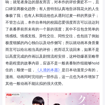
响；就笔者身边的朋友而言，对本作的评价褒贬不一，且
口碑呈两极化趋势；有人曾特别认真地告诉我花火的人生
像极了我；也有人和我说他也从遇到过麦一样的男孩子；
不管怎么说，本作自单纯的校园恋爱强度而言可以说达到
了表番界前所未有的一个新的强度；其中不仅包含简单的
情感线、情感支线、异性交往、同性交往，也包括了例如
极度细腻的内心独白以及动作侧写；所以就动画本身质量
而言可以给出相当高的评价；然而话又说回来，如果不是
以高度完成的作画以及剧情流程安排，这种劲爆甚至略带
奇葩程度的故事内容，应该不是一般表番制作组能够hold
住的；顺便一提，
《人渣的本愿》
是日本动漫里少有的，
漫画、动画同时完结的一部作品，这一点也为本作增加了
其他一般动画不能比拟的强大优势。