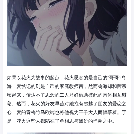
如果以花火为故事的起点，花火思念的是自己的“哥哥”鸣
海，麦惦记的则是自己的家庭教师茜，然而鸣海却和茜亲
密起来，传达不了思念的二人只好借助彼此的肉体相互慰
藉。然而，花火的好友早苗对她抱有超越了朋友的爱恋之
心，麦的青梅竹马欧端也将他视为王子大人而倾慕着。于
是，花火这些人都陷在了单相思与嫉妒的怪圈之中。