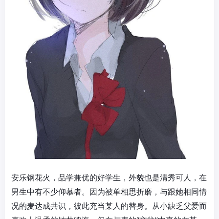
安乐钢花火，品学兼优的好学生，外貌也是清秀可人，在
男生中有不少仰慕者。因为被单相思折磨，与跟她相同情
况的麦达成共识，彼此充当某人的替身。从小缺乏父爱而