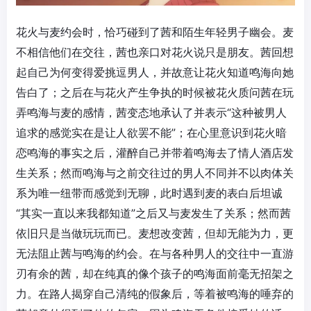
花火与麦约会时，恰巧碰到了茜和陌生年轻男子幽会。麦
不相信他们在交往，茜也亲口对花火说只是朋友。茜回想
起自己为何变得爱挑逗男人，并故意让花火知道鸣海向她
告白了；之后在与花火产生争执的时候被花火质问茜在玩
弄鸣海与麦的感情，茜变态地承认了并表示“这种被男人
追求的感觉实在是让人欲罢不能”；在心里意识到花火暗
恋鸣海的事实之后，灌醉自己并带着鸣海去了情人酒店发
生关系；然而鸣海与之前交往过的男人不同并不以肉体关
系为唯一纽带而感觉到无聊，此时遇到麦的表白后坦诚
“其实一直以来我都知道”之后又与麦发生了关系；然而茜
依旧只是当做玩玩而已。麦想改变茜，但却无能为力，更
无法阻止茜与鸣海的约会。在与各种男人的交往中一直游
刃有余的茜，却在纯真的像个孩子的鸣海面前毫无招架之
力。在路人揭穿自己清纯的假象后，等着被鸣海的唾弃的