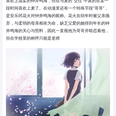
喜欢上温柔的钟井鸣海，但在与麦的“交往”中真的在某一
段时间喜欢上麦了。在动漫里还有一个特殊字段“哥哥”，
是安乐冈花火对钟井鸣海的昵称。花火在幼年时被父亲抛
弃，与柔弱的母亲相依为命，缺乏父爱的她得到年长的钟
井鸣海的关心与照料，因此一直视他为哥哥并暗恋着他，
但在学校里的称呼只能是老师