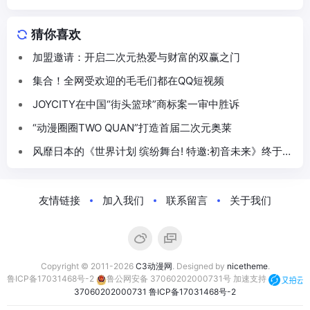
猜你喜欢
加盟邀请：开启二次元热爱与财富的双赢之门
集合！全网受欢迎的毛毛们都在QQ短视频
JOYCITY在中国“街头篮球”商标案一审中胜诉
“动漫圈圈TWO QUAN”打造首届二次元奥莱
风靡日本的《世界计划 缤纷舞台! 特邀:初音未来》终于在
中国登场!朝夕光年负责亚洲发行
友情链接
加入我们
联系留言
关于我们
Copyright © 2011-2026
C3动漫网
. Designed by
nicetheme
.
鲁ICP备17031468号-2
鲁公网安备 37060202000731号
加速支持
37060202000731
鲁ICP备17031468号-2