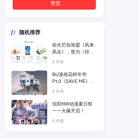
赞赏
随机推荐
拾光艺创加盟《风来
风去》，曾为《你的
名字》打造现象级文
8 年前
创产品
BU漫画花样年华
Pt.0《SAVE ME》登
录咚漫
8 年前
信阳NW动漫夏日祭
——火爆开启！
8 年前