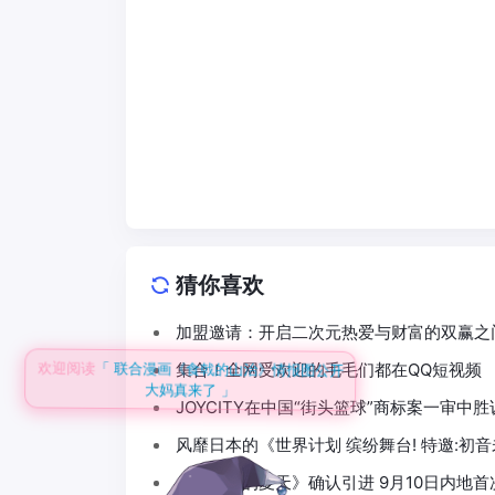
猜你喜欢
加盟邀请：开启二次元热爱与财富的双赢之
集合！全网受欢迎的毛毛们都在QQ短视频
欢迎阅读
「 联合漫画《食戟的山治》情报图公开
大妈真来了 」
JOYCITY在中国“街头篮球”商标案一审中胜
风靡日本的《世界计划 缤纷舞台! 特邀:初
《菊次郎的夏天》确认引进 9月10日内地首