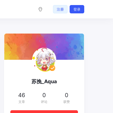
注册
登录
苏挽_Aqua
46
0
0
文章
评论
获赞