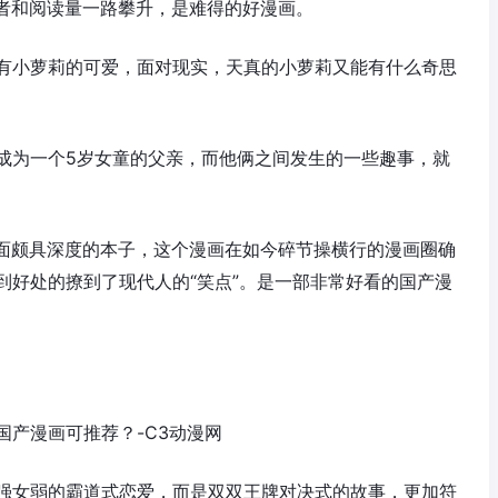
注者和阅读量一路攀升，是难得的好漫画。
有小萝莉的可爱，面对现实，天真的小萝莉又能有什么奇思
成为一个5岁女童的父亲，而他俩之间发生的一些趣事，就
上面颇具深度的本子，这个漫画在如今碎节操横行的漫画圈确
到好处的撩到了现代人的“笑点”。是一部非常好看的国产漫
强女弱的霸道式恋爱，而是双双王牌对决式的故事，更加符