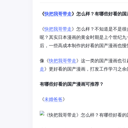
《
快把我哥带走
》怎么样？有哪些
好看的国
《
快把我哥带走
》怎么样？不知道是不是很
呢？其实日本漫画的黄金时期是上个世纪九
后，一些高成本制作的好看的国产漫画也慢
像《
快把我哥带走
》这一类的国产漫画也引
走
》更好看的国产漫画，打发工作学习之余
有哪些
好看的国产漫画可推荐？
《
未婚爸爸
》