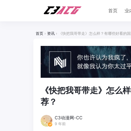
首页
业
首页
›
资讯
›
《快把我哥带走》怎么样？有哪些好看的国
《快把我哥带走》怎么样
荐？
C3动漫网-CC
9 年前