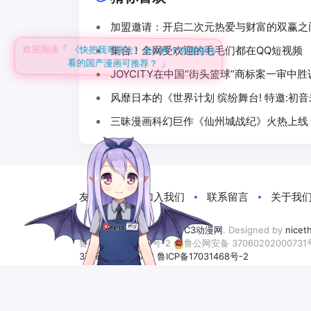
加盟邀请：开启二次元热爱与财富的双赢之
欢迎阅读
「 《快把我哥带走》怎么样？有哪些好
集合！全网受欢迎的毛毛们都在QQ短视频
看的国产漫画可推荐？ 」
JOYCITY在中国“街头篮球”商标案一审中胜
风靡日本的《世界计划 缤纷舞台! 特邀:初
三昧漫画科幻巨作《仙州城战纪》火热上线
友情链接
加入我们
联系留言
关于我
Copyright © 2011-2026
C3动漫网
. Designed by
nicet
鲁ICP备17031468号-2
鲁公网安备 37060202000731
37060202000731
鲁ICP备17031468号-2
合作伙伴：
萤火虫动漫游戏嘉年华
C3动漫网
动漫资讯