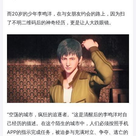
而20岁的少年李鸣洋，在与女朋友约会的路上，因为扫
了不明二维码后的神奇经历，更是让人大跌眼镜。
“空荡的城市，疯狂的追逐者。”这是清醒后的李鸣洋对自
己经历的描述。在这个陌生的城市中，人们必须按照手机
APP的指示完成任务，被迫参与充满对立、争夺、逃亡的