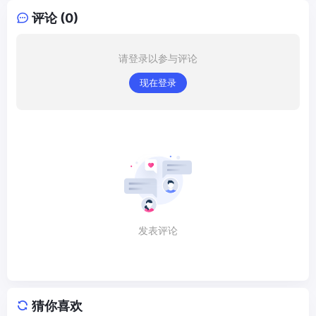
评论 (0)
请登录以参与评论
现在登录
发表评论
猜你喜欢