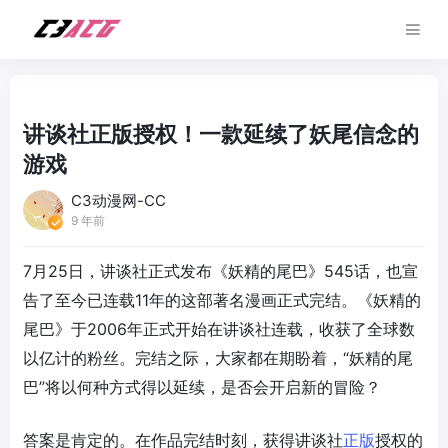
讲谈社正版授权！一款延续了妖尾信念的
游戏
C3动漫网-CC
9 年前
7月25日，讲谈社正式发布《妖精的尾巴》545话，也宣
告了至今已连载11年的这部著名漫画正式完结。《妖精的
尾巴》于2006年正式开始在讲谈社连载，收获了全球数
以亿计的粉丝。完结之际，大家都在期盼着，“妖精的尾
巴”将以何种方式得以延续，是否会开启新的冒险？
答案是肯定的。在作品完结时刻，获得讲谈社
正版
授权的