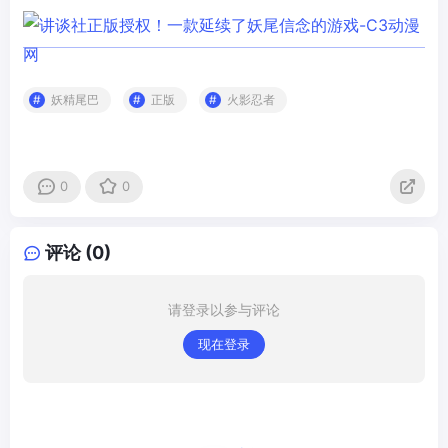
妖精尾巴
正版
火影忍者
0
0
评论 (0)
请登录以参与评论
现在登录