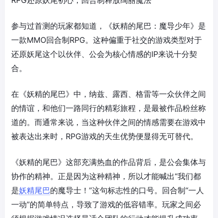
RPG还原妖尾初心，回合制释放绚丽魔法
参与过首测的玩家都知道，《妖精的尾巴：魔导少年》是
一款MMO回合制RPG。这种偏重于社交的游戏类型对于
还原妖尾这个以伙伴、公会为核心情感的IP来说十分契
合。
在《妖精的尾巴》中，纳兹、露西、格雷等一众伙伴之间
的情谊，和他们一路同行的精彩旅程，是最被作品粉丝称
道的。而通常来说，当这种伙伴之间的情感需要在游戏中
被表达出来时，RPG游戏的天生优势便显得无可替代。
《妖精的尾巴》这部充满热血的作品背后，是公会集体与
协作的精神。正是因为这种精神，所以才能喊出“我们都
是
妖精尾巴
的魔导士！”这句标志性的口号。回合制“一人
一动”的简单特点，导致了游戏的低容错率。玩家之间必