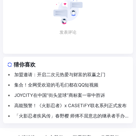
发表评论
猜你喜欢
加盟邀请：开启二次元热爱与财富的双赢之门
集合！全网受欢迎的毛毛们都在QQ短视频
JOYCITY在中国“街头篮球”商标案一审中胜诉
高能预警！《火影忍者》x CASETiFY联名系列正式发布
「火影忍者疾风传」春野樱 师傅不屈意志的继承者手办
开订