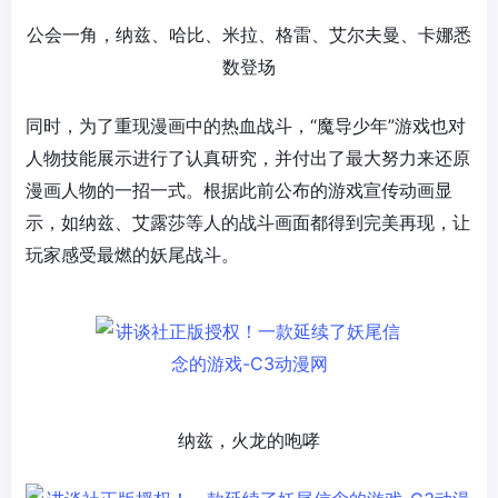
公会一角，纳兹、哈比、米拉、格雷、艾尔夫曼、卡娜悉
数登场
同时，为了重现漫画中的热血战斗，“魔导少年”游戏也对
人物技能展示进行了认真研究，并付出了最大努力来还原
漫画人物的一招一式。根据此前公布的游戏宣传动画显
示，如纳兹、艾露莎等人的战斗画面都得到完美再现，让
玩家感受最燃的妖尾战斗。
纳兹，火龙的咆哮