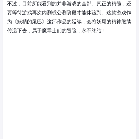
不过，目前所能看到的并非游戏的全部。真正的精髓，还
要等待游戏再次内测或公测阶段才能体验到。这款游戏作
为《妖精的尾巴》这部作品的延续，会将妖尾的精神继续
传递下去，属于魔导士们的冒险，永不终结！