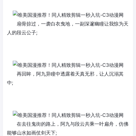
扇骨掠过，一袭白衣曳地，一副深邃幽瞳让我惊为天
人的段云公子;
再回眸，阿九异瞳中透露着天真无邪，让人沉溺其
中;
在去往鬼街的路上，阿九与段云共乘一叶扁舟，仿佛
能够山水如画仗剑天下;