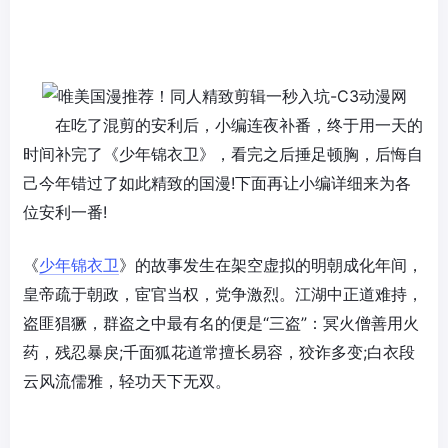
在吃了混剪的安利后，小编连夜补番，终于用一天的
时间补完了《
少年锦衣卫
》，看完之后捶足顿胸，后悔自
己今年错过了如此精致的国漫!下面再让小编详细来为各
位安利一番!
《
少年锦衣卫
》的故事发生在架空虚拟的明朝成化年间，
皇帝疏于朝政，宦官当权，党争激烈。江湖中正道难持，
盗匪猖獗，群盗之中最有名的便是“三盗”：冥火僧善用火
药，残忍暴戾;千面狐花道常擅长易容，狡诈多变;白衣段
云风流儒雅，轻功天下无双。