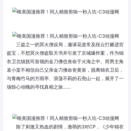
三盗之一的冥火僧设局，邀请花道常及段云打赌进宫
盗宝，不想冥火僧盗取天书并引发了京城爆炸案，作为锦
衣卫北镇抚司首领的金刀佛也丧命于火海之中。而男主角
袁小棠不相信自己父亲金刀佛命丧黄泉，脱离锦衣卫后，
与青梅竹马的方雨亭、浪荡不羁的石尧山一起，展开了一
场惊心动魄的寻找真相之旅……
除了刺激又热血的剧情，激萌的3对CP，《少年锦衣