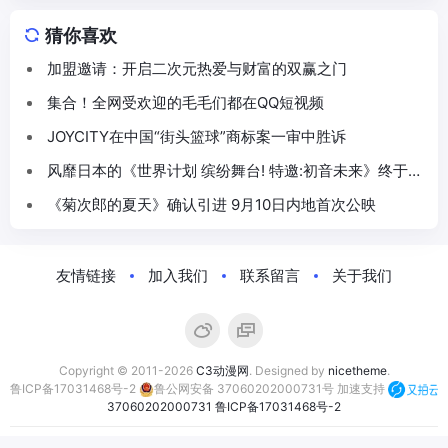
猜你喜欢
加盟邀请：开启二次元热爱与财富的双赢之门
集合！全网受欢迎的毛毛们都在QQ短视频
JOYCITY在中国“街头篮球”商标案一审中胜诉
风靡日本的《世界计划 缤纷舞台! 特邀:初音未来》终于在
中国登场!朝夕光年负责亚洲发行
《菊次郎的夏天》确认引进 9月10日内地首次公映
友情链接
加入我们
联系留言
关于我们
Copyright © 2011-2026
C3动漫网
. Designed by
nicetheme
.
鲁ICP备17031468号-2
鲁公网安备 37060202000731号
加速支持
37060202000731
鲁ICP备17031468号-2