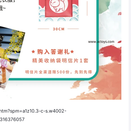
htm?spm=a1z10.3-c-s.w4002-
8316376057