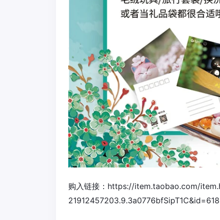
购入链接：https://item.taobao.com/item.
21912457203.9.3a0776bfSipT1C&id=61