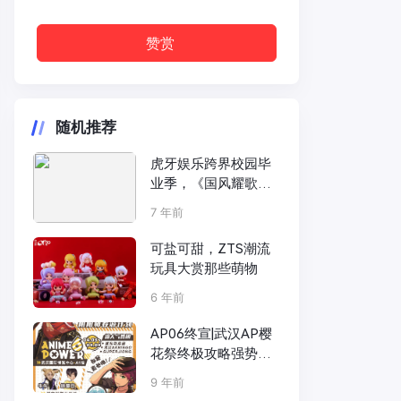
赞赏
随机推荐
虎牙娱乐跨界校园毕
业季，《国风耀歌
行》梦唱金陵，歌响
7 年前
南广
可盐可甜，ZTS潮流
玩具大赏那些萌物
6 年前
AP06终宣|武汉AP樱
花祭终极攻略强势来
袭！要你好看！！
9 年前