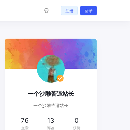
注册
登录
一个沙雕苦逼站长
一个沙雕苦逼站长
76
13
0
文章
评论
获赞