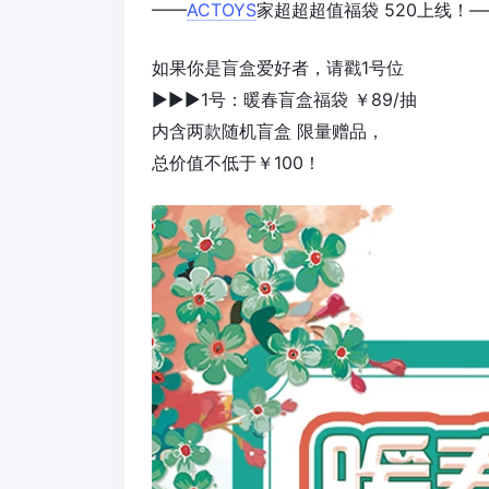
——
ACTOYS
家超超超值福袋 520上线！—
如果你是盲盒爱好者，请戳1号位
▶▶▶1号：暖春盲盒福袋 ￥89/抽
内含两款随机盲盒 限量赠品，
总价值不低于￥100！