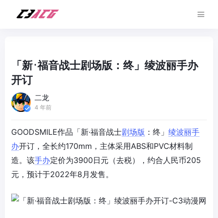
「新·福音战士剧场版：终」绫波丽手办
开订
二龙
4 年前
GOODSMILE作品「新·福音战士
剧场版
：终」
绫波丽
手
办
开订，全长约170mm，主体采用ABS和PVC材料制
造。该
手办
定价为3900日元（去税），约合人民币205
元，预计于2022年8月发售。