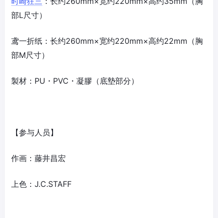
时崎狂三
：长约260mm×宽约220mm×高约35mm（胸
部L尺寸）
鸢一折纸：长约260mm×宽约220mm×高约22mm（胸
部M尺寸）
製材：PU・PVC・凝膠（底墊部分）
【参与人员】
作画：藤井昌宏
上色：J.C.STAFF