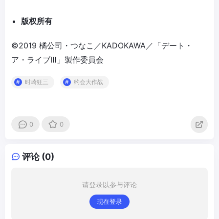
版
权
所有
©2019 橘公司・つなこ／KADOKAWA／「デート・
ア・ライブⅢ」製作委員会
时崎狂三
约会大作战
0
0
评论 (0)
请登录以参与评论
现在登录