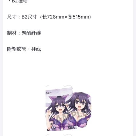
・B2挂轴
尺寸：B2尺寸（长728mm×宽515mm)
制材：聚酯纤维
附塑胶管・挂线