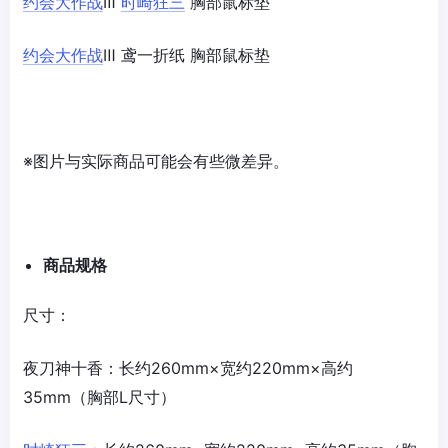
约会大作战
Ⅲ
时崎狂三
胸部鼠标垫
约会大作战
Ⅲ 鸢一折纸 胸部鼠标垫
※图片与实际商品可能会有些微差异。
商品
规
格
尺寸：
夜刀神十香：长约260mm×宽约220mm×高约
35mm（胸部L尺寸）