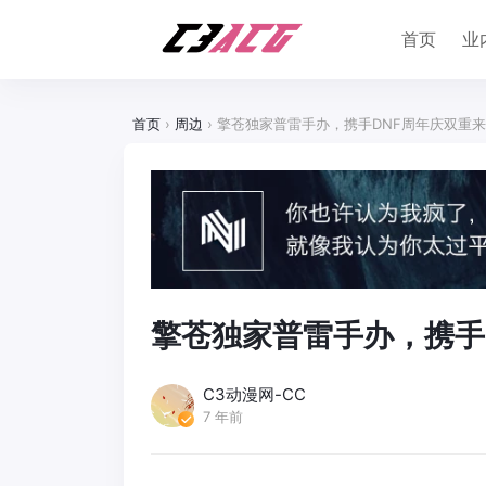
首页
业
首页
›
周边
›
擎苍独家普雷手办，携手DNF周年庆双重
擎苍独家普雷手办，携手
C3动漫网-CC
7 年前