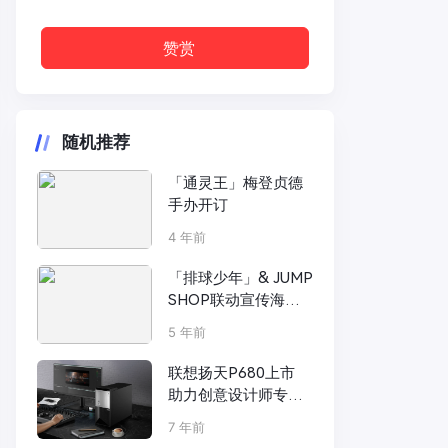
赞赏
随机推荐
「通灵王」梅登贞德
手办开订
4 年前
「排球少年」& JUMP
SHOP联动宣传海报
公开
5 年前
联想扬天P680上市
助力创意设计师专业
设计无界限
7 年前