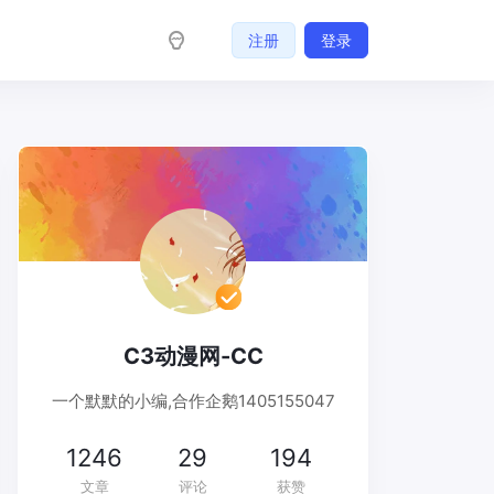
注册
登录
C3动漫网-CC
一个默默的小编,合作企鹅1405155047
1246
29
194
文章
评论
获赞