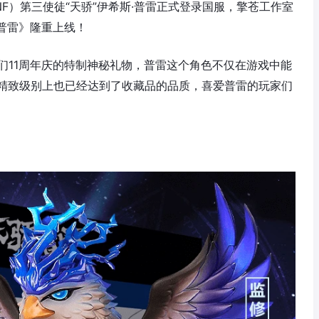
DNF）第三使徒“天骄”伊希斯·普雷正式登录国服，擎苍工作室
普雷》隆重上线！
们11周年庆的特制神秘礼物，普雷这个角色不仅在游戏中能
精致级别上也已经达到了收藏品的品质，喜爱普雷的玩家们