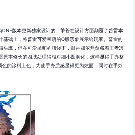
为DNF版本更新独家设计的，擎苍在设计方面颠覆了普雷本
计基础上，将普雷可爱呆萌的Q版形象展示给玩家。普雷的
猫头鹰，但在可爱呆萌的脑袋下，眼神却依然蕴藏着王者凛
雷原本修长的四肢处理得相对细小圆润化，这样显得手办整
属色的涂料上色，为使手办质感显得更为炫丽，同时在手办