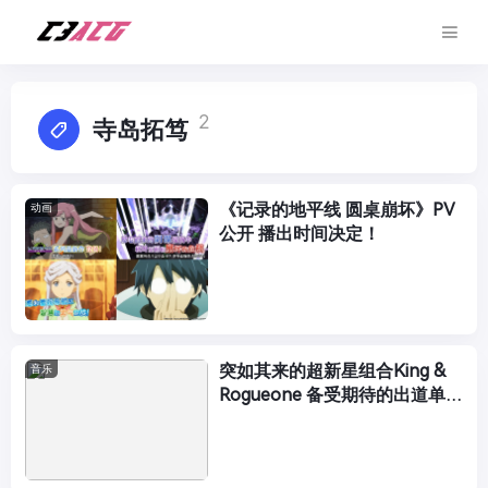
2
寺岛拓笃
《记录的地平线 圆桌崩坏》PV
动画
公开 播出时间决定！
突如其来的超新星组合King &
音乐
Rogueone 备受期待的出道单曲
全貌终于公开了!