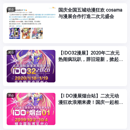
国庆全国五城动漫狂欢 cosama
展会
与漫展合作打造二次元盛会
【IDO32漫展】2020年二次元
展会
热闹疯玩趴，辞旧迎新，掀起寒
假动漫狂欢浪潮！
【I DO漫展烟台站】二次元动
展会
漫狂欢浪潮来袭！国庆一起相约
海滨仙境哦！