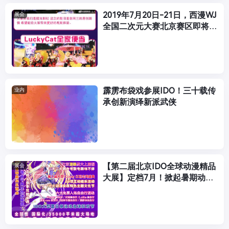
2019年7月20日-21日，西漫WJ
展会
全国二次元大赛北京赛区即将盛
大开赛！
霹雳布袋戏参展IDO！三十载传
业内
承创新演绎新派武侠
【第二届北京IDO全球动漫精品
展会
大展】定档7月！掀起暑期动漫
狂欢浪潮！