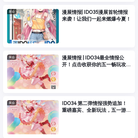
漫展情报| IDO35漫展首轮情报
展会
来袭！让我们一起来燃爆今夏！
漫展情报 | IDO34最全情报公
展会
开！点击收获你的五一畅玩攻
略！
IDO34 第二弹情报强势追加！
展会
重磅嘉宾、全新玩法，五一游乐
园见！