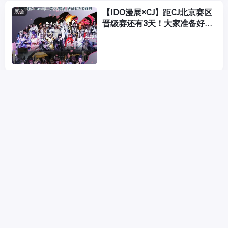
【IDO漫展×CJ】距CJ北京赛区
展会
晋级赛还有3天！大家准备好了
吗？
【定档】第二届动博会暑期打卡
展会
河北石家庄！携手河北小伙伴共
享二次元盛宴！
【IDO30漫展】IDO30漫展最终
展会
定档5月3-4日！次元狂欢即将
开启！