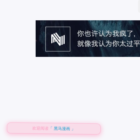
欢迎阅读
「 黑马漫画 」