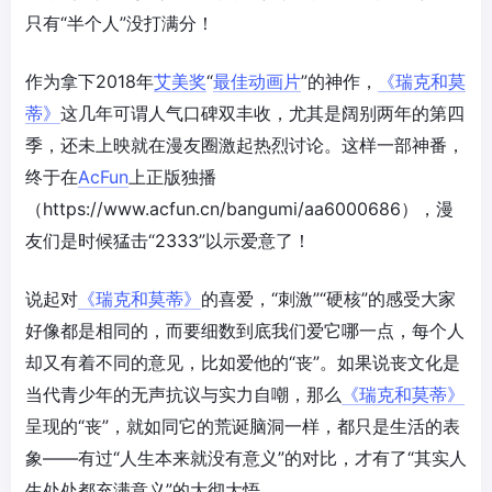
只有“半个人”没打满分！
作为拿下2018年
艾美奖
“
最佳动画片
”的神作，
《瑞克和莫
蒂》
这几年可谓人气口碑双丰收，尤其是阔别两年的第四
季，还未上映就在漫友圈激起热烈讨论。这样一部神番，
终于在
AcFun
上正版独播
（https://www.acfun.cn/bangumi/aa6000686），漫
友们是时候猛击“2333”以示爱意了！
说起对
《瑞克和莫蒂》
的喜爱，“刺激”“硬核”的感受大家
好像都是相同的，而要细数到底我们爱它哪一点，每个人
却又有着不同的意见，比如爱他的“丧”。如果说丧文化是
当代青少年的无声抗议与实力自嘲，那么
《瑞克和莫蒂》
呈现的“丧”，就如同它的荒诞脑洞一样，都只是生活的表
象——有过“人生本来就没有意义”的对比，才有了“其实人
生处处都充满意义”的大彻大悟。