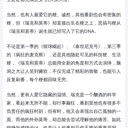
当然，也有人最爱它的梗。诚然，其他番剧也会有密集的
梗，但《瑞克和莫蒂》却直接出生在梗之上，恶搞与梗从
《瑞克和莫蒂》诞生就已经写入了它的DNA。
不论是第一季的《猩球崛起》、《泰坦尼克号》，第三季
的《疯狂的麦克斯》，还是其他随处可见的科技梗、生活
梗，《瑞克和莫蒂》总能用全新的角度和方式去演绎，脑
洞之大让人笑到瘫软，不仅完成了精彩的致敬，也能引人
反复刷番，每个梗都回味无穷。
当然，更有人爱它隐藏的温情。瑞克是一个酗酒的科学
家，看起来无所不能，却行事癫狂，番剧里他也有很多不
负责任的疯狂时刻；但有时，他又会表现出自己孤独的一
面。而他的外孙莫蒂，却总能去尝试理解他的痛苦。如此
细微的感情设计，也是让人对番剧忍俊不禁的重要原因。