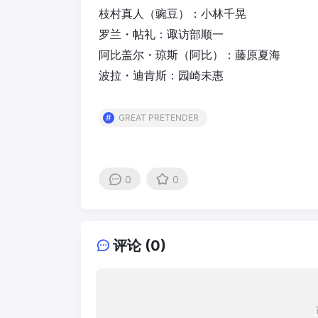
枝村真人（豌豆）：小林千晃
罗兰・帖礼：诹访部顺一
阿比盖尔・琼斯（阿比）：藤原夏海
波拉・迪肯斯：园崎未惠
GREAT PRETENDER
0
0
评论 (0)