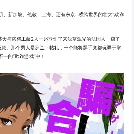
矶、新加坡、伦敦、上海、还有东京…横跨世界的壮大“欺诈
某天与搭档工藤2人一起欺诈了来浅草观光的法国人，赚了
巨款。那个男人是罗兰・帖礼，一个能将黑手党都玩弄于掌
一的“欺诈游戏”中！