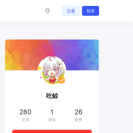
注册
登录
吃鲸
280
1
26
文章
评论
获赞