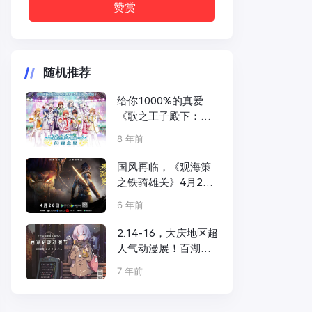
赞赏
随机推荐
给你1000%的真爱
《歌之王子殿下：闪
耀之星》新版本今日
8 年前
上线
国风再临，《观海策
之铁骑雄关》4月26
日腾讯视频高燃上线
6 年前
2.14-16，大庆地区超
人气动漫展！百湖游
戏动漫节等你来玩！
7 年前