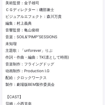
美術監督：金子雄司
ＣＧディレクター：磯部兼士
ビジュアルエフェクト：森川万貴
編集：村上義典
音響監督：亀山俊樹
音楽：SOIL&”PIMP”SESSIONS
未知瑠
主題歌：「unforever」りぶ
作詞・作曲・編曲：TK(凛として時雨)
音楽制作：フライングドッグ
动画制作：Production I.G
配給：クロックワークス
製作：劇場版BEM製作委員会
【CAST】
贝姆：小西克幸