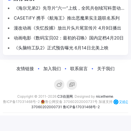
《海尔兄弟2》先导片“六一”上线，全民共创续写科普动
画新篇
CASETiFY 携手《航海王》推出恶魔果实主题联名系列
漫改动画《失忆投捕》放出片头片尾宣传片 4月9日播出
动画电影《数码宝贝02：最初的召唤》国内定档4月20日
《头脑特工队2》正式预告曝光 6月14日北美上映
友情链接
加入我们
联系留言
关于我们
Copyright © 2011-2026
C3动漫网
. Designed by
nicetheme
.
鲁ICP备17031468号-2
鲁公网安备 37060202000731号
加速支持
37060202000731
鲁ICP备17031468号-2
合作伙伴：
萤火虫动漫游戏嘉年华
C3动漫网
动漫资讯网
次元汇正版动漫周边商城
次元漫展
次元煲