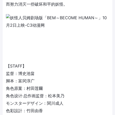
而努力消灭一些破坏和平的妖怪。
【STAFF】
监督：博史池畠
脚本：富冈淳广
角色原案：村田莲爾
角色设计·总作画监督：松本美乃
モンスターデザイン：関川成人
色彩設計：竹田由香