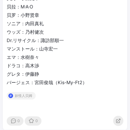
贝拉：M·A·O
贝罗：小野贤章
ソニア：内田真礼
ウッズ：乃村健次
Dr.リサイクル：諏訪部順一
マンストール：山寺宏一
エマ：水樹奈々
ドラコ：高木渉
グレタ：伊藤静
バージェス：宮田俊哉（Kis-My-Ft2）
妖怪人贝姆
0
0