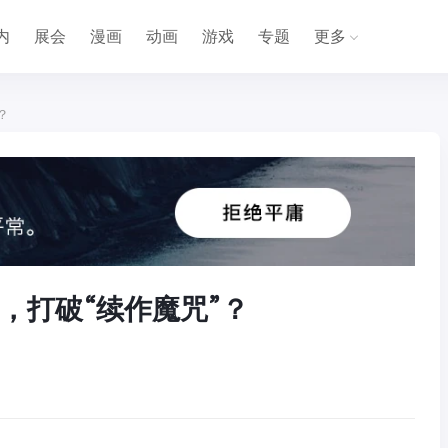
内
展会
漫画
动画
游戏
专题
更多
？
，打破“续作魔咒”？