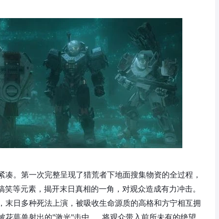
紧凑。第一次完整呈现了猎荒者下地面搜集物资的全过程，
实搞笑等元素，揭开末日真相的一角，对观众造成有力冲击。
，末日多种死法上演，被吸收生命源质的高格和方宁相互拥
花萼兽射出的"激光"击中……将观众带入前所未有的绝望