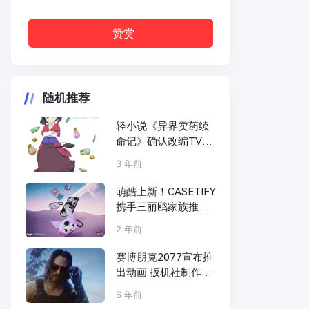
赞赏
随机推荐
轻小说《异界卖药续
命记》确认改编TV动
画 年内播出
3 年前
萌酷上新！CASETIFY
携手三丽鸥家族推出
全新酷洛米联名系列
2 年前
赛博朋克2077宣布推
出动画 扳机社制作、
今石洋之导演
6 年前