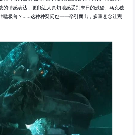
战的情感表达，更能让人真切地感受到末日的残酷。马克独
胜噬极兽？……这种种疑问也一一牵引而出，多重悬念让观