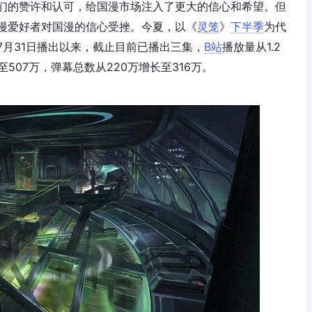
们的赞许和认可，给国漫市场注入了更大的信心和希望。但
漫爱好者对国漫的信心受挫。今夏，以《
灵笼
》
下半季
为代
月31日播出以来，截止目前已播出三集，
B站
播放量从1.2
至507万，弹幕总数从220万增长至316万。