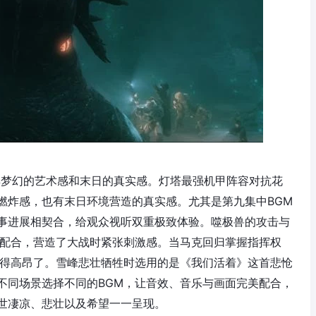
具梦幻的艺术感和末日的真实感。灯塔最强机甲阵容对抗花
燃炸感，也有末日环境营造的真实感。尤其是第九集中BGM
事进展相契合，给观众视听双重极致体验。噬极兽的攻击与
M配合，营造了大战时紧张刺激感。当马克回归掌握指挥权
变得高昂了。雪峰悲壮牺牲时选用的是《我们活着》这首悲怆
不同场景选择不同的BGM，让音效、音乐与画面完美配合，
世凄凉、悲壮以及希望一一呈现。