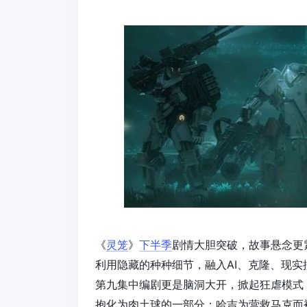
《
灵笼
》
下半季
剧情大胆突破，故事悬念更
利用隐藏的种种细节，融入AI、克隆、现
第九集中编剧更是脑洞大开，掀起狂虐模式
抱化为肉土球的一部分；哈吉为营救马克而被