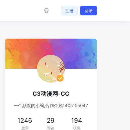
注册
登录
C3动漫网-CC
一个默默的小编,合作企鹅1405155047
1246
29
194
文章
评论
获赞