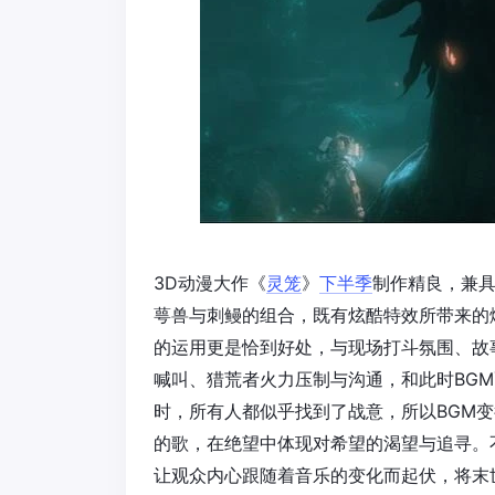
3D动漫大作《
灵笼
》
下半季
制作精良，兼
萼兽与刺鳗的组合，既有炫酷特效所带来的
的运用更是恰到好处，与现场打斗氛围、故
喊叫、猎荒者火力压制与沟通，和此时BG
时，所有人都似乎找到了战意，所以BGM
的歌，在绝望中体现对希望的渴望与追寻。
让观众内心跟随着音乐的变化而起伏，将末