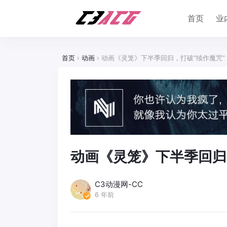
首页
业
首页
›
动画
›
动画《灵笼》下半季回归，打破“续作魔咒”
动画《灵笼》下半季回归
C3动漫网-CC
6 年前