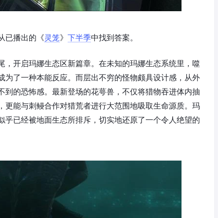
从已播出的《
灵笼
》
下半季
中找到答案。
尾，开启玛娜生态区新篇章。在未知的玛娜生态系统里，噬
成为了一种本能反应。而层出不穷的怪物颇具设计感，从外
不到的恐怖感。最新登场的花萼兽，不仅将猎物吞进体内抽
，更能与刺鳗合作对猎荒者进行大范围地吸取生命源质。玛
似乎已经被地面生态所排斥，切实地还原了一个令人绝望的