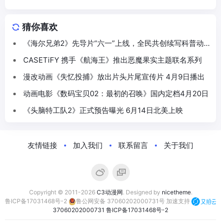
猜你喜欢
《海尔兄弟2》先导片“六一”上线，全民共创续写科普动
画新篇
CASETiFY 携手《航海王》推出恶魔果实主题联名系列
漫改动画《失忆投捕》放出片头片尾宣传片 4月9日播出
动画电影《数码宝贝02：最初的召唤》国内定档4月20日
《头脑特工队2》正式预告曝光 6月14日北美上映
友情链接
加入我们
联系留言
关于我们
Copyright © 2011-2026
C3动漫网
. Designed by
nicetheme
.
鲁ICP备17031468号-2
鲁公网安备 37060202000731号
加速支持
37060202000731
鲁ICP备17031468号-2