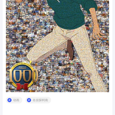
动画
名侦探柯南