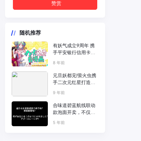
赞赏
随机推荐
有妖气成立9周年 携
手平安银行信用卡邀
你免费看漫画
8 年前
元旦妖都见!萤火虫携
手二次元红星打造新
年狂欢祭!
9 年前
合味道碧蓝航线联动
款泡面开卖，不仅有
特别包装，还更大
5 年前
了！