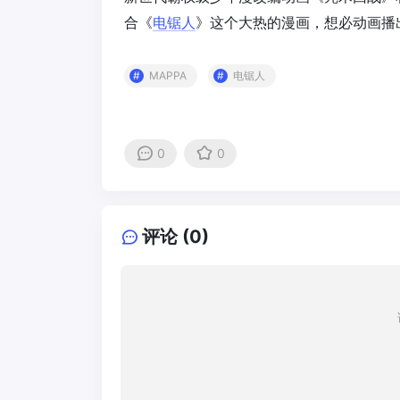
合《
电锯人
》这个大热的漫画，想必动画播
MAPPA
电锯人
0
0
评论 (0)