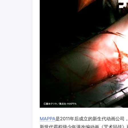
MAPPA
是2011年后成立的新生代动画公
新世代霸权级少年漫改编动画《咒术回战》