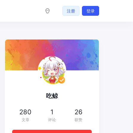
注册
登录
吃鲸
280
1
26
文章
评论
获赞