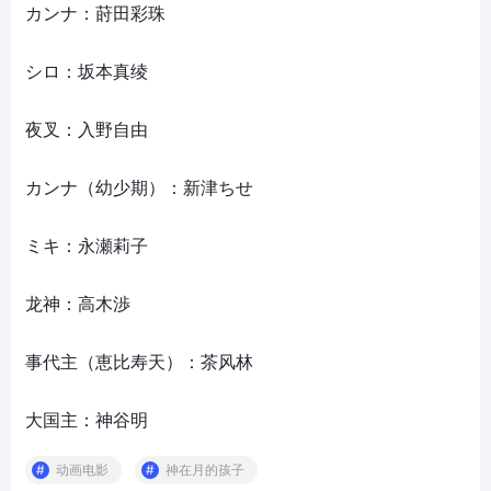
カンナ：莳田彩珠
シロ：坂本真绫
夜叉：入野自由
カンナ（幼少期）：新津ちせ
ミキ：永瀬莉子
龙神：高木渉
事代主（恵比寿天）：茶风林
大国主：神谷明
动画电影
神在月的孩子