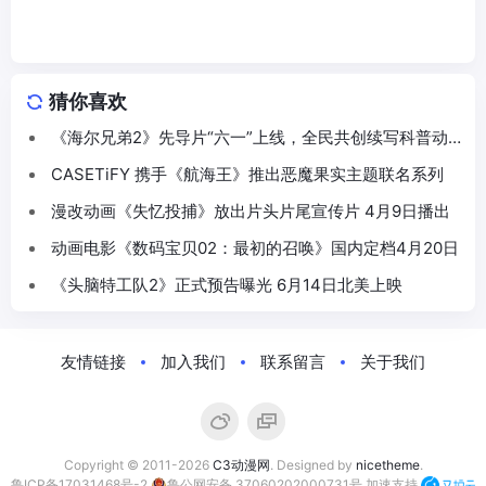
猜你喜欢
《海尔兄弟2》先导片“六一”上线，全民共创续写科普动
画新篇
CASETiFY 携手《航海王》推出恶魔果实主题联名系列
漫改动画《失忆投捕》放出片头片尾宣传片 4月9日播出
动画电影《数码宝贝02：最初的召唤》国内定档4月20日
《头脑特工队2》正式预告曝光 6月14日北美上映
友情链接
加入我们
联系留言
关于我们
Copyright © 2011-2026
C3动漫网
. Designed by
nicetheme
.
鲁ICP备17031468号-2
鲁公网安备 37060202000731号
加速支持