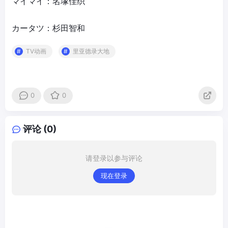
マイマイ：名塚佳织
カータツ：杉田智和
TV动画
里亚德录大地
0
0
评论 (0)
请登录以参与评论
现在登录