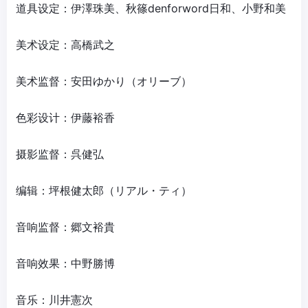
道具设定：伊澤珠美、秋篠denforword日和、小野和美
美术设定：高橋武之
美术监督：安田ゆかり（オリーブ）
色彩设计：伊藤裕香
摄影监督：呉健弘
编辑：坪根健太郎（リアル・ティ）
音响监督：郷文裕貴
音响效果：中野勝博
音乐：川井憲次