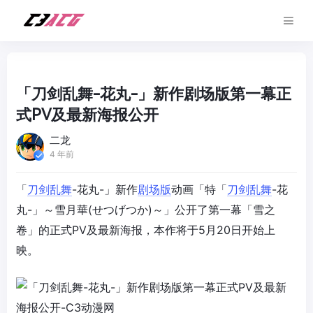
「刀剑乱舞-花丸-」新作剧场版第一幕正
式PV及最新海报公开
二龙
4 年前
「
刀剑乱舞
-花丸-」新作
剧场版
动画「特「
刀剑乱舞
-花
丸-」～雪月華(せつげつか)～」公开了第一幕「雪之
卷」的正式PV及最新海报，本作将于5月20日开始上
映。