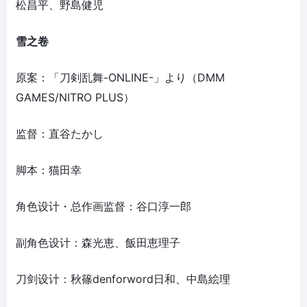
松昌平、野島健児
雪之卷
原案：「刀剣乱舞-ONLINE-」より（DMM
GAMES/NITRO PLUS）
监督：直谷たかし
脚本：猫田幸
角色设计・总作画监督：谷口淳一郎
副角色设计：森光恵、飯田恵理子
刀剑设计：秋篠denforword日和、中島絵理