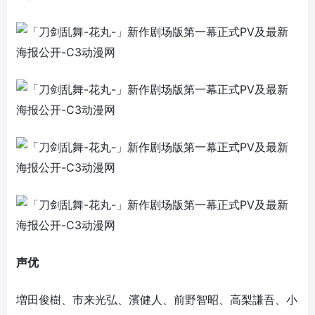
声优
増田俊樹、市来光弘、濱健人、前野智昭、高梨謙吾、小