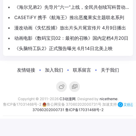
《海尔兄弟2》先导片“六一”上线，全民共创续写科普动
画新篇
CASETiFY 携手《航海王》推出恶魔果实主题联名系列
漫改动画《失忆投捕》放出片头片尾宣传片 4月9日播出
动画电影《数码宝贝02：最初的召唤》国内定档4月20日
《头脑特工队2》正式预告曝光 6月14日北美上映
友情链接
加入我们
联系留言
关于我们
Copyright © 2011-2026
C3动漫网
. Designed by
nicetheme
.
鲁ICP备17031468号-2
鲁公网安备 37060202000731号
加速支持
37060202000731
鲁ICP备17031468号-2
合作伙伴：
萤火虫动漫游戏嘉年华
C3动漫网
动漫资讯网
次元汇正版动漫周边商城
次元漫展
次元煲