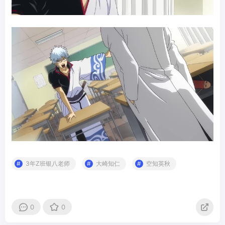
3年Z班银八老师
大崎知仁
空知英秋
0
0