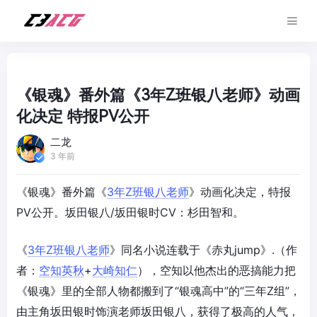
《银魂》番外篇《3年Z班银八老师》动画
化决定 特报PV公开
二龙
3 年前
《银魂》番外篇《
3年Z班银八老师
》动画化决定，特报
PV公开。坂田银八/坂田银时CV：杉田智和。
《
3年Z班银八老师
》同名小说连载于《赤丸jump》.（作
者：
空知英秋
+
大崎知仁
），空知以他杰出的恶搞能力把
《银魂》里的全部人物都搬到了“银魂高中”的“三年Z组”，
由主角坂田银时饰演老师坂田银八，获得了极高的人气，