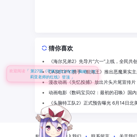
猜你喜欢
《海尔兄弟2》先导片“六一”上线，全民共
欢迎阅读
「 第27届《手冢治虫文化赏》揭晓 《尤
CASETiFY 携手《航海王》推出恶魔果实
莉亚老师的红线》登顶 」
漫改动画《失忆投捕》放出片头片尾宣传片 
动画电影《数码宝贝02：最初的召唤》国内
《头脑特工队2》正式预告曝光 6月14日北
友情链接
加入我们
联系留言
关于我