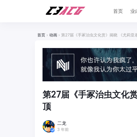
首页
业
首页
›
动画
›
第27届《手冢治虫文化赏》揭晓 《尤莉亚
第27届《手冢治虫文化
顶
二龙
3 年前