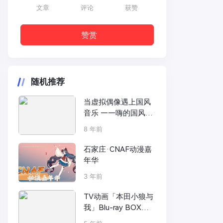
文章
评论
获赞
赞赏
随机推荐
当虚拟偶像遇上国风
音乐 ——嗨的国风音
乐携手腾讯动漫奏响
8 年前
国漫强音
石家庄·CNAF动漫嘉
年华
3 年前
TV动画「本田小狼与
我」Blu-ray BOX封
面公开