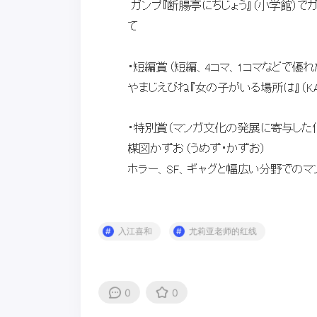
入江喜和
尤莉亚老师的红线
0
0